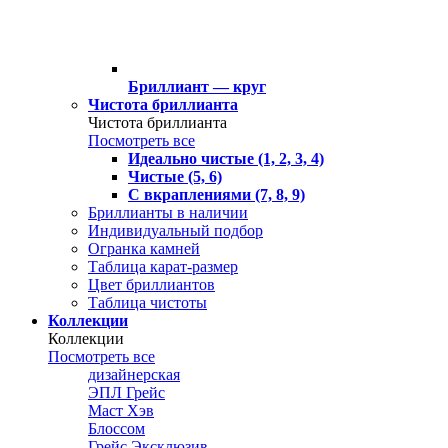
Бриллиант — круг
Чистота бриллианта
Чистота бриллианта
Посмотреть все
Идеально чистые (1, 2, 3, 4)
Чистые (5, 6)
С вкраплениями (7, 8, 9)
Бриллианты в наличии
Индивидуальный подбор
Огранка камней
Таблица карат-размер
Цвет бриллиантов
Таблица чистоты
Коллекции
Коллекции
Посмотреть все
дизайнерская
ЭПЛ Грейс
Маст Хэв
Блоссом
Грейс Эксклюзив