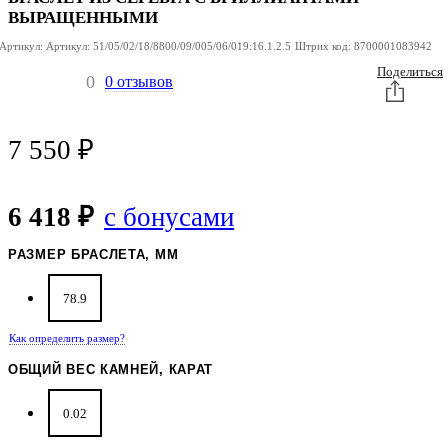
ВЫРАЩЕННЫМИ
Артикул:
Артикул:
51/05/02/18/8800/09/005/06/019:16.1.2.5
Штрих код:
8700001083942
Поделиться
0
0 отзывов
7 550
₽
6 418 ₽
с бонусами
РАЗМЕР БРАСЛЕТА, ММ
78.9
Как определить размер?
ОБЩИЙ ВЕС КАМНЕЙ, КАРАТ
0.02