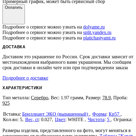
Примерный график, может быть сервисный сбор
Оплатить
Подробнее о сервисе можно узнать на
dolyame.ru
Подробнее о сервисе можно узнать на
split.yandex.ru
Подробнее о сервисе можно узнать на
platichastyami.ru
ДОСТАВКА
Доставим это украшение по России. Срок доставки зависит от
местонахождения выбранного вами украшения. Мы сообщим
срок доставки в онлайн чате или при подтверждении заказа
Подробнее о доставке
ХАРАКТЕРИСТИКИ
Тип металла:
Серебро
, Вес: 1.97 грамм, Размер:
78.9
, Проба:
925
Бриллиант ЭКО (выращенный)
Форма
:
Кр57
5
Вес, ct
:
0.027
Цвет
:
WHITE
Чистота
:
5
Размеры изделия, представленного на фото, могут меняться в
зависимости от выбранного вами экземпляра.
Таблица "Карат