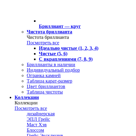
Бриллиант — круг
Чистота бриллианта
Чистота бриллианта
Посмотреть все
Идеально чистые (1, 2, 3, 4)
Чистые (5, 6)
С вкраплениями (7, 8, 9)
Бриллианты в наличии
Индивидуальный подбор
Огранка камней
Таблица карат-размер
Цвет бриллиантов
Таблица чистоты
Коллекции
Коллекции
Посмотреть все
дизайнерская
ЭПЛ Грейс
Маст Хэв
Блоссом
Грейс Эксклюзив