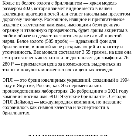
Колье из белого золота с бриллиантом — яркая модель
размером 40.0, которая займет видное место в вашей
коллекции драгоценностей или станет идеальным презентом
дорогому человеку. Роскошное, изящное и притягательное
изделие с якутскими камнями, имеющими безупречную
огранку и эталонную прозрачность, будет ярким акцентом в
любом образе и сделает элегантным даже самый простой
наряд. Белое золото (585 проба) — идеальный фон для
бриллиантов, в полной мере раскрывающий их красоту и
утонченность. Вес модели составляет 3.55 грамма, на шее она
смотрится очень аккуратно и не доставляет дискомфорта. 76
280
₽
— приемлемая цена за возможность выделиться из
толпы и получить множество восхищенных взглядов.
ЭПЛ — это бренд ювелирных украшений, созданный в 1994
году в Якутске, Россия, как Экспериментально-
производственная лаборатория. До ребрендинга в 2021 году
компания носила имя ЭПЛ Якутские бриллианты. Сегодня
ЭПЛ Даймонд — международная компания, но название
сохранилось как символ качества и экспертности в
бриллиантах.