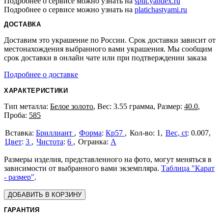
Подробнее о сервисе можно узнать на
split.yandex.ru
Подробнее о сервисе можно узнать на
platichastyami.ru
ДОСТАВКА
Доставим это украшение по России. Срок доставки зависит от
местонахождения выбранного вами украшения. Мы сообщим
срок доставки в онлайн чате или при подтверждении заказа
Подробнее о доставке
ХАРАКТЕРИСТИКИ
Тип металла:
Белое золото
, Вес: 3.55 грамма, Размер:
40.0
,
Проба:
585
Бриллиант
Форма
:
Кр57
1
Вес, ct
:
0.007
Цвет
:
3
Чистота
:
6
А
Размеры изделия, представленного на фото, могут меняться в
зависимости от выбранного вами экземпляра.
Таблица "Карат
- размер"
.
ДОБАВИТЬ В КОРЗИНУ
ГАРАНТИЯ