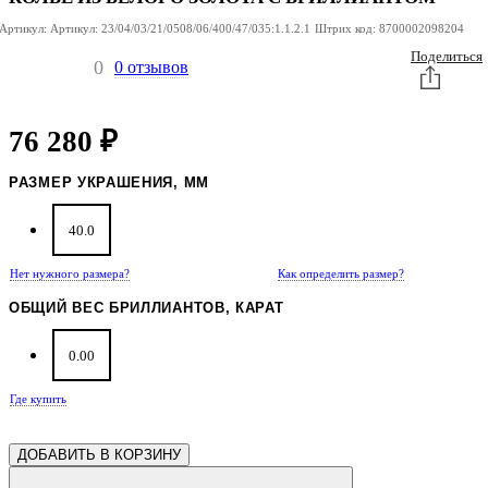
Артикул:
Артикул:
23/04/03/21/0508/06/400/47/035:1.1.2.1
Штрих код:
8700002098204
Поделиться
0
0 отзывов
76 280
₽
РАЗМЕР УКРАШЕНИЯ, ММ
40.0
Нет нужного размера?
Как определить размер?
ОБЩИЙ ВЕС БРИЛЛИАНТОВ, КАРАТ
0.00
Где купить
ДОБАВИТЬ В КОРЗИНУ