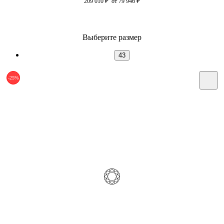
209 010
₽
от 79 946
₽
Выберите размер
43
-25%