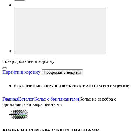
Товар добавлен в корзину
Перейти в корзину
Продолжить покупки
ЮВЕЛИРНЫЕ УКРАШЕНИЯ
БРИЛЛИАНТЫ
КОЛЛЕКЦИИ
ПР
Главная
Каталог
Колье с бриллиантами
Колье из серебра с
бриллиантами выращенными
КОЛЬЕ ИЗ СЕРЕБРА С БРИЛЛИАНТАМИ