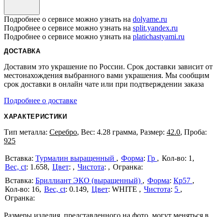
Подробнее о сервисе можно узнать на
dolyame.ru
Подробнее о сервисе можно узнать на
split.yandex.ru
Подробнее о сервисе можно узнать на
platichastyami.ru
ДОСТАВКА
Доставим это украшение по России. Срок доставки зависит от
местонахождения выбранного вами украшения. Мы сообщим
срок доставки в онлайн чате или при подтверждении заказа
Подробнее о доставке
ХАРАКТЕРИСТИКИ
Тип металла:
Серебро
, Вес: 4.28 грамма, Размер:
42.0
, Проба:
925
Турмалин выращенный
Форма
:
Гр
1
Вес, ct
:
1.658
Цвет
:
Чистота
:
Бриллиант ЭКО (выращенный)
Форма
:
Кр57
16
Вес, ct
:
0.149
Цвет
:
WHITE
Чистота
:
5
Размеры изделия, представленного на фото, могут меняться в