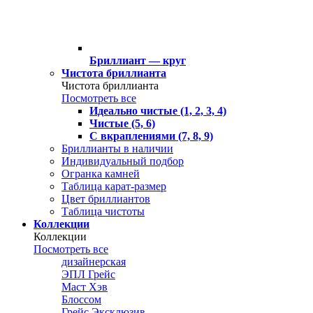
Бриллиант — круг
Чистота бриллианта
Чистота бриллианта
Посмотреть все
Идеально чистые (1, 2, 3, 4)
Чистые (5, 6)
С вкраплениями (7, 8, 9)
Бриллианты в наличии
Индивидуальный подбор
Огранка камней
Таблица карат-размер
Цвет бриллиантов
Таблица чистоты
Коллекции
Коллекции
Посмотреть все
дизайнерская
ЭПЛ Грейс
Маст Хэв
Блоссом
Грейс Эксклюзив