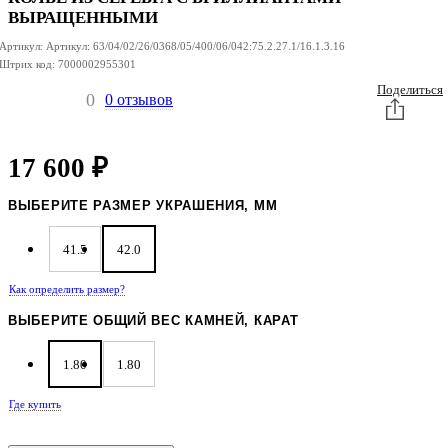
ВЫРАЩЕННЫМИ
Артикул:
Артикул:
63/04/02/26/0368/05/400/06/042:75.2.27.1/16.1.3.16
Штрих код:
7000002955301
Поделиться
0
0 отзывов
17 600
₽
ВЫБЕРИТЕ РАЗМЕР УКРАШЕНИЯ, ММ
41.5
42.0
Как определить размер?
ВЫБЕРИТЕ ОБЩИЙ ВЕС КАМНЕЙ, КАРАТ
1.80
1.80
Где купить