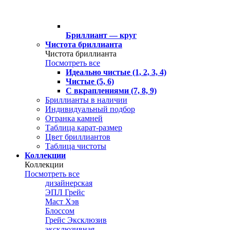
Бриллиант — круг
Чистота бриллианта
Чистота бриллианта
Посмотреть все
Идеально чистые (1, 2, 3, 4)
Чистые (5, 6)
С вкраплениями (7, 8, 9)
Бриллианты в наличии
Индивидуальный подбор
Огранка камней
Таблица карат-размер
Цвет бриллиантов
Таблица чистоты
Коллекции
Коллекции
Посмотреть все
дизайнерская
ЭПЛ Грейс
Маст Хэв
Блоссом
Грейс Эксклюзив
эксклюзивная