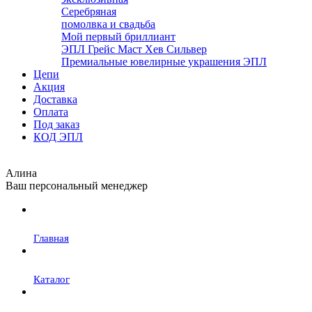
Серебряная
помолвка и свадьба
Мой первый бриллиант
ЭПЛ Грейс Маст Хев Сильвер
Премиальные ювелирные украшения ЭПЛ
Цепи
Акция
Доставка
Оплата
Под заказ
КОД ЭПЛ
Алина
Ваш персональный менеджер
Главная
Каталог