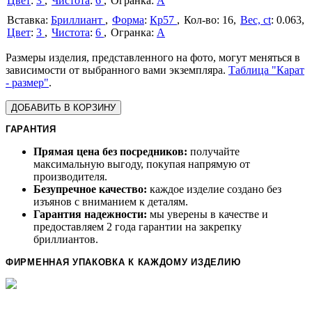
Цвет
:
3
Чистота
:
6
А
Бриллиант
Форма
:
Кр57
16
Вес, ct
:
0.063
Цвет
:
3
Чистота
:
6
А
Размеры изделия, представленного на фото, могут меняться в
зависимости от выбранного вами экземпляра.
Таблица "Карат
- размер"
.
ДОБАВИТЬ В КОРЗИНУ
ГАРАНТИЯ
Прямая цена без посредников:
получайте
максимальную выгоду, покупая напрямую от
производителя.
Безупречное качество:
каждое изделие создано без
изъянов с вниманием к деталям.
Гарантия надежности:
мы уверены в качестве и
предоставляем 2 года гарантии на закрепку
бриллиантов.
ФИРМЕННАЯ УПАКОВКА К КАЖДОМУ ИЗДЕЛИЮ