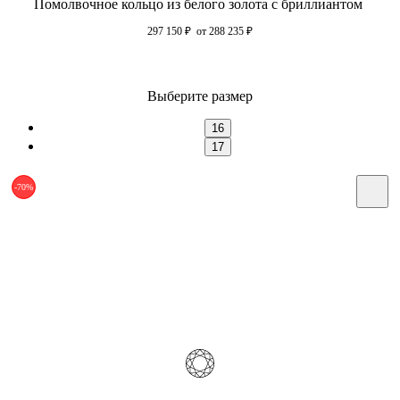
Помолвочное кольцо из белого золота с бриллиантом
297 150
₽
от 288 235
₽
Выберите размер
16
17
-70%