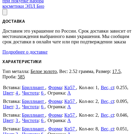
при покупке набора
косметики ЭПЛ Био
ДОСТАВКА
Доставим это украшение по России. Срок доставки зависит от
местонахождения выбранного вами украшения. Мы сообщим
срок доставки в онлайн чате или при подтверждении заказа
Подробнее о доставке
ХАРАКТЕРИСТИКИ
Тип металла:
Белое золото
, Вес: 2.52 грамма, Размер:
17.5
,
Проба:
585
Бриллиант
Форма
:
Кр57
1
Вес, ct
:
0.255
Цвет
:
4
Чистота
:
6
А
Бриллиант
Форма
:
Кр57
2
Вес, ct
:
0.095
Цвет
:
3
Чистота
:
6
А
Бриллиант
Форма
:
Кр57
2
Вес, ct
:
0.046
Цвет
:
3
Чистота
:
6
А
Бриллиант
Форма
:
Кр57
8
Вес, ct
:
0.051