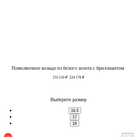
Помолвочное кольцо из белого золота с бриллиантом
231 110
₽
224 176
₽
Выберите размер
16.5
17
18