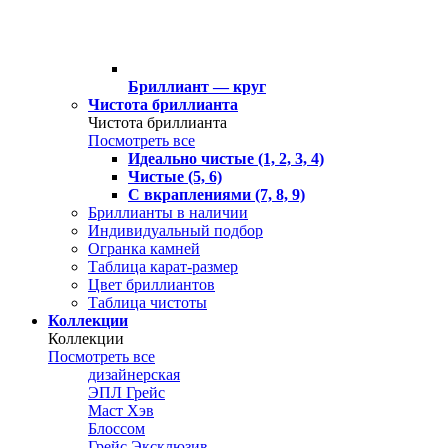
Бриллиант — круг
Чистота бриллианта
Чистота бриллианта
Посмотреть все
Идеально чистые (1, 2, 3, 4)
Чистые (5, 6)
С вкраплениями (7, 8, 9)
Бриллианты в наличии
Индивидуальный подбор
Огранка камней
Таблица карат-размер
Цвет бриллиантов
Таблица чистоты
Коллекции
Коллекции
Посмотреть все
дизайнерская
ЭПЛ Грейс
Маст Хэв
Блоссом
Грейс Эксклюзив