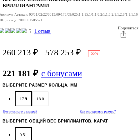
БРИЛЛИАНТАМИ
Артикул:
Артикул:
03/01/02/22/0013/09/175/09/025:1.1.15.1/1.1.8.2/1.1.5.2/1.1.2.8/1.1.1.16
Штрих код:
7000001505521
Поделиться
5
1 отзыв
260 213
₽
578 253
₽
-55%
221 181 ₽
с бонусами
ВЫБЕРИТЕ РАЗМЕР КОЛЬЦА, ММ
17.5
18.0
Нет нужного размера?
Как определить размер?
ВЫБЕРИТЕ ОБЩИЙ ВЕС БРИЛЛИАНТОВ, КАРАТ
0.51