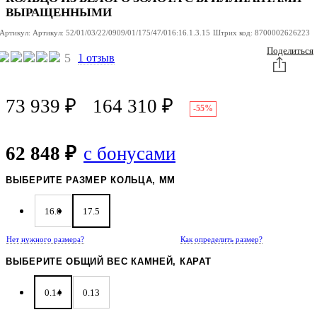
ВЫРАЩЕННЫМИ
Артикул:
Артикул:
52/01/03/22/0909/01/175/47/016:16.1.3.15
Штрих код:
8700002626223
Поделиться
5
1 отзыв
73 939
₽
164 310
₽
-55%
62 848 ₽
с бонусами
ВЫБЕРИТЕ РАЗМЕР КОЛЬЦА, ММ
16.0
17.5
Нет нужного размера?
Как определить размер?
ВЫБЕРИТЕ ОБЩИЙ ВЕС КАМНЕЙ, КАРАТ
0.14
0.13