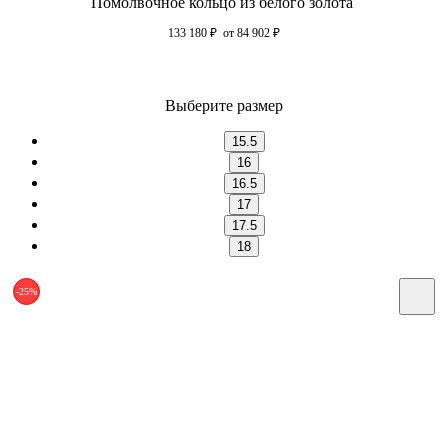
Помолвочное кольцо из белого золота
133 180
₽
от 84 902
₽
Выберите размер
15.5
16
16.5
17
17.5
18
-25%