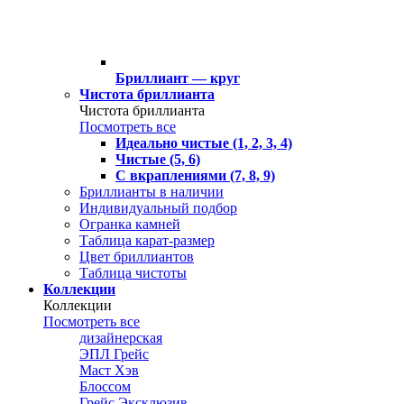
Бриллиант — круг
Чистота бриллианта
Чистота бриллианта
Посмотреть все
Идеально чистые (1, 2, 3, 4)
Чистые (5, 6)
С вкраплениями (7, 8, 9)
Бриллианты в наличии
Индивидуальный подбор
Огранка камней
Таблица карат-размер
Цвет бриллиантов
Таблица чистоты
Коллекции
Коллекции
Посмотреть все
дизайнерская
ЭПЛ Грейс
Маст Хэв
Блоссом
Грейс Эксклюзив