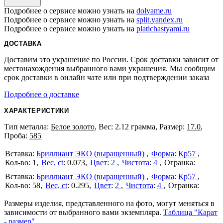
Подробнее о сервисе можно узнать на
dolyame.ru
Подробнее о сервисе можно узнать на
split.yandex.ru
Подробнее о сервисе можно узнать на
platichastyami.ru
ДОСТАВКА
Доставим это украшение по России. Срок доставки зависит от
местонахождения выбранного вами украшения. Мы сообщим
срок доставки в онлайн чате или при подтверждении заказа
Подробнее о доставке
ХАРАКТЕРИСТИКИ
Тип металла:
Белое золото
, Вес: 2.12 грамма, Размер:
17.0
,
Проба:
585
Бриллиант ЭКО (выращенный)
Форма
:
Кр57
1
Вес, ct
:
0.073
Цвет
:
2
Чистота
:
4
Бриллиант ЭКО (выращенный)
Форма
:
Кр57
58
Вес, ct
:
0.295
Цвет
:
2
Чистота
:
4
Размеры изделия, представленного на фото, могут меняться в
зависимости от выбранного вами экземпляра.
Таблица "Карат
- размер"
.