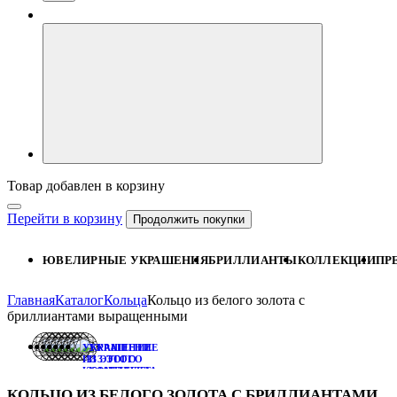
Товар добавлен в корзину
Перейти в корзину
Продолжить покупки
ЮВЕЛИРНЫЕ УКРАШЕНИЯ
БРИЛЛИАНТЫ
КОЛЛЕКЦИИ
ПР
Главная
Каталог
Кольца
Кольцо из белого золота с
бриллиантами выращенными
УКРАШЕНИЕ
УКРАШЕНИЕ
ИЗ ЭТОГО
ИЗ ЭТОГО
КОМПЛЕКТА:
КОМПЛЕКТА:
ПОДВЕСКА
СЕРЬГИ
КОЛЬЦО ИЗ БЕЛОГО ЗОЛОТА С БРИЛЛИАНТАМИ