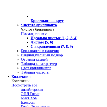
Бриллиант — круг
Чистота бриллианта
Чистота бриллианта
Посмотреть все
Идеально чистые (1, 2, 3, 4)
Чистые (5, 6)
С вкраплениями (7, 8, 9)
Бриллианты в наличии
Индивидуальный подбор
Огранка камней
Таблица карат-размер
Цвет бриллиантов
Таблица чистоты
Коллекции
Коллекции
Посмотреть все
дизайнерская
ЭПЛ Грейс
Маст Хэв
Блоссом
Грейс Эксклюзив