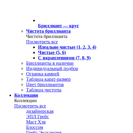
Бриллиант — круг
Чистота бриллианта
Чистота бриллианта
Посмотреть все
Идеально чистые (1, 2, 3, 4)
Чистые (5, 6)
С вкраплениями (7, 8, 9)
Бриллианты в наличии
Индивидуальный подбор
Огранка камней
Таблица карат-размер
Цвет бриллиантов
Таблица чистоты
Коллекции
Коллекции
Посмотреть все
дизайнерская
ЭПЛ Грейс
Маст Хэв
Блоссом
Грейс Эксклюзив