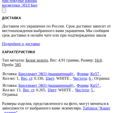
при покупке набора
косметики ЭПЛ Био
ДОСТАВКА
Доставим это украшение по России. Срок доставки зависит от
местонахождения выбранного вами украшения. Мы сообщим
срок доставки в онлайн чате или при подтверждении заказа
Подробнее о доставке
ХАРАКТЕРИСТИКИ
Тип металла:
Белое золото
, Вес: 4.91 грамма, Размер:
16.0
,
Проба:
585
Бриллиант ЭКО (выращенный)
Форма
:
Кр57
1
Вес, ct
:
0.330
Цвет
:
WHITE
Чистота
:
6
Бриллиант ЭКО (выращенный)
Форма
:
Кр57
13
Вес, ct
:
0.265
Цвет
:
WHITE
Чистота
:
5
Размеры изделия, представленного на фото, могут меняться в
зависимости от выбранного вами экземпляра.
Таблица "Карат
- размер"
.