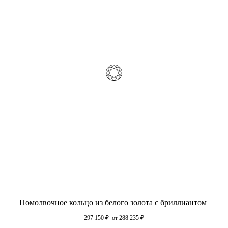
Помолвочное кольцо из белого золота с бриллиантом
297 150
₽
от 288 235
₽