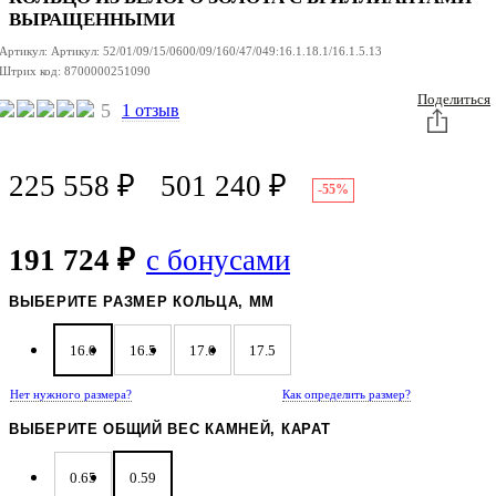
ВЫРАЩЕННЫМИ
Артикул:
Артикул:
52/01/09/15/0600/09/160/47/049:16.1.18.1/16.1.5.13
Штрих код:
8700000251090
Поделиться
5
1 отзыв
225 558
₽
501 240
₽
-55%
191 724 ₽
с бонусами
ВЫБЕРИТЕ РАЗМЕР КОЛЬЦА, ММ
16.0
16.5
17.0
17.5
Нет нужного размера?
Как определить размер?
ВЫБЕРИТЕ ОБЩИЙ ВЕС КАМНЕЙ, КАРАТ
0.65
0.59