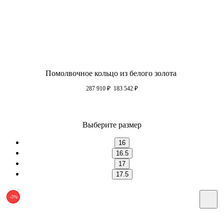
Помолвочное кольцо из белого золота
287 910
₽
183 542
₽
Выберите размер
16
16.5
17
17.5
-3%