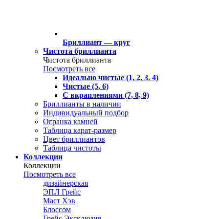
Бриллиант — круг
Чистота бриллианта
Чистота бриллианта
Посмотреть все
Идеально чистые (1, 2, 3, 4)
Чистые (5, 6)
С вкраплениями (7, 8, 9)
Бриллианты в наличии
Индивидуальный подбор
Огранка камней
Таблица карат-размер
Цвет бриллиантов
Таблица чистоты
Коллекции
Коллекции
Посмотреть все
дизайнерская
ЭПЛ Грейс
Маст Хэв
Блоссом
Грейс Эксклюзив