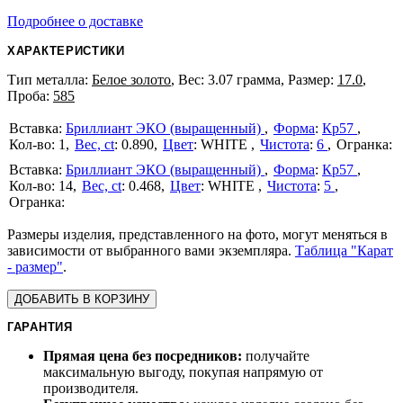
Подробнее о доставке
ХАРАКТЕРИСТИКИ
Тип металла:
Белое золото
, Вес: 3.07 грамма, Размер:
17.0
,
Проба:
585
Бриллиант ЭКО (выращенный)
Форма
:
Кр57
1
Вес, ct
:
0.890
Цвет
:
WHITE
Чистота
:
6
Бриллиант ЭКО (выращенный)
Форма
:
Кр57
14
Вес, ct
:
0.468
Цвет
:
WHITE
Чистота
:
5
Размеры изделия, представленного на фото, могут меняться в
зависимости от выбранного вами экземпляра.
Таблица "Карат
- размер"
.
ДОБАВИТЬ В КОРЗИНУ
ГАРАНТИЯ
Прямая цена без посредников:
получайте
максимальную выгоду, покупая напрямую от
производителя.