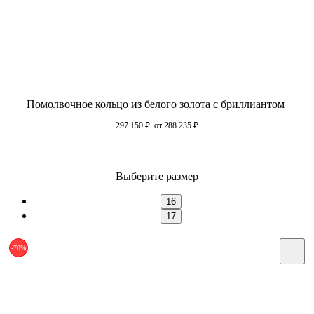
Помолвочное кольцо из белого золота с бриллиантом
297 150
₽
от 288 235
₽
Выберите размер
16
17
-70%