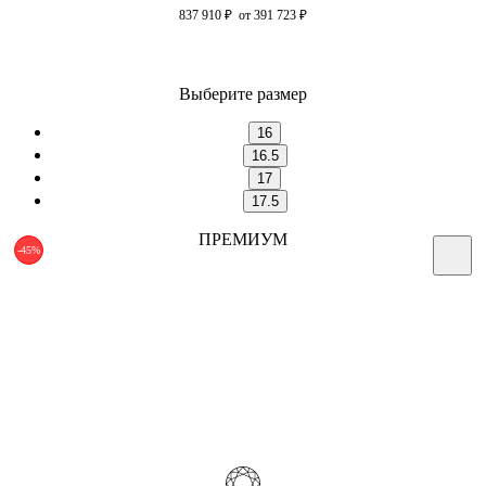
837 910
₽
от 391 723
₽
Выберите размер
16
16.5
17
17.5
ПРЕМИУМ
-45%