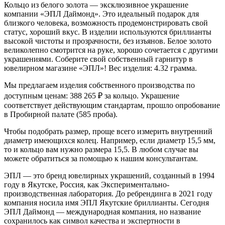
Кольцо из белого золота — эксклюзивное украшение
компании «ЭПЛ Даймонд». Это идеальный подарок для
близкого человека, возможность продемонстрировать свой
статус, хороший вкус. В изделии используются бриллианты
высокой чистоты и прозрачности, без изъянов. Белое золото
великолепно смотрится на руке, хорошо сочетается с другими
украшениями. Соберите свой собственный гарнитур в
ювелирном магазине «ЭПЛ»! Вес изделия: 4.32 грамма.
Мы предлагаем изделия собственного производства по
доступным ценам: 388 265
₽
за кольцо. Украшение
соответствует действующим стандартам, прошло опробование
в Пробирной палате (585 проба).
Чтобы подобрать размер, проще всего измерить внутренний
диаметр имеющихся колец. Например, если диаметр 15,5 мм,
то и кольцо вам нужно размера 15,5. В любом случае вы
можете обратиться за помощью к нашим консультантам.
ЭПЛ — это бренд ювелирных украшений, созданный в 1994
году в Якутске, Россия, как Экспериментально-
производственная лаборатория. До ребрендинга в 2021 году
компания носила имя ЭПЛ Якутские бриллианты. Сегодня
ЭПЛ Даймонд — международная компания, но название
сохранилось как символ качества и экспертности в