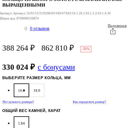
ВЫРАЩЕННЫМИ
Артикул:
Артикул:
52/01/12/22/0206/03/160/47/043:16.1.26.1/16.1.5.2/16.1.4.34
Штрих код:
8700000150874
Поделиться
0
0 отзывов
388 264
₽
862 810
₽
-55%
330 024 ₽
с бонусами
ВЫБЕРИТЕ РАЗМЕР КОЛЬЦА, ММ
16.0
18.0
Нет нужного размера?
Как определить размер?
ОБЩИЙ ВЕС КАМНЕЙ, КАРАТ
1.84