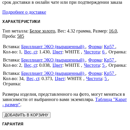
срок доставки в онлайн чате или при подтверждении заказа
Подробнее о доставке
ХАРАКТЕРИСТИКИ
Тип металла:
Белое золото
, Вес: 4.32 грамма, Размер:
16.0
,
Проба:
585
Бриллиант ЭКО (выращенный)
Форма
:
Кр57
1
Вес, ct
:
1.430
Цвет
:
WHITE
Чистота
:
6
Бриллиант ЭКО (выращенный)
Форма
:
Кр57
2
Вес, ct
:
0.038
Цвет
:
WHITE
Чистота
:
5
Бриллиант ЭКО (выращенный)
Форма
:
Кр57
34
Вес, ct
:
0.373
Цвет
:
WHITE
Чистота
:
5
Размеры изделия, представленного на фото, могут меняться в
зависимости от выбранного вами экземпляра.
Таблица "Карат
- размер"
.
ДОБАВИТЬ В КОРЗИНУ
ГАРАНТИЯ