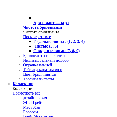
Бриллиант — круг
Чистота бриллианта
Чистота бриллианта
Посмотреть все
Идеально чистые (1, 2, 3, 4)
Чистые (5, 6)
С вкраплениями (7, 8, 9)
Бриллианты в наличии
Индивидуальный подбор
Огранка камней
Таблица карат-размер
Цвет бриллиантов
Таблица чистоты
Коллекции
Коллекции
Посмотреть все
дизайнерская
ЭПЛ Грейс
Маст Хэв
Блоссом
Грейс Эксклюзив