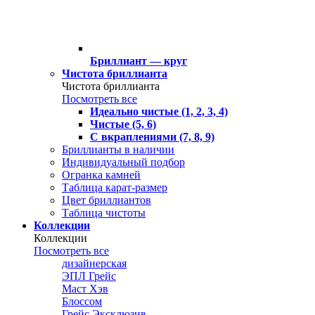
Бриллиант — круг
Чистота бриллианта
Чистота бриллианта
Посмотреть все
Идеально чистые (1, 2, 3, 4)
Чистые (5, 6)
С вкраплениями (7, 8, 9)
Бриллианты в наличии
Индивидуальный подбор
Огранка камней
Таблица карат-размер
Цвет бриллиантов
Таблица чистоты
Коллекции
Коллекции
Посмотреть все
дизайнерская
ЭПЛ Грейс
Маст Хэв
Блоссом
Грейс Эксклюзив