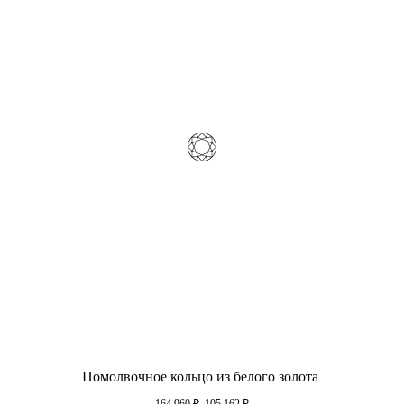
Помолвочное кольцо из белого золота
164 960
₽
105 162
₽