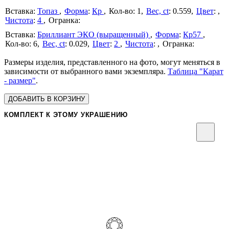
Топаз
Форма
:
Кр
1
Вес, ct
:
0.559
Цвет
:
Чистота
:
4
Бриллиант ЭКО (выращенный)
Форма
:
Кр57
6
Вес, ct
:
0.029
Цвет
:
2
Чистота
:
Размеры изделия, представленного на фото, могут меняться в
зависимости от выбранного вами экземпляра.
Таблица "Карат
- размер"
.
ДОБАВИТЬ В КОРЗИНУ
КОМПЛЕКТ К ЭТОМУ УКРАШЕНИЮ