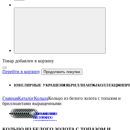
Товар добавлен в корзину
Перейти в корзину
Продолжить покупки
ЮВЕЛИРНЫЕ УКРАШЕНИЯ
БРИЛЛИАНТЫ
КОЛЛЕКЦИИ
ПР
Главная
Каталог
Кольца
Кольцо из белого золота с топазом и
бриллиантами выращенными
УКРАШЕНИЕ
УКРАШЕНИЕ
ИЗ ЭТОГО
ИЗ ЭТОГО
КОМПЛЕКТА:
КОМПЛЕКТА:
ПУСЕТЫ
ПОДВЕСКА
КОЛЬЦО ИЗ БЕЛОГО ЗОЛОТА С ТОПАЗОМ И