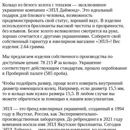
Кольцо из белого золота с топазом — эксклюзивное
украшение компании «ЭПЛ Даймонд». Это идеальный
подарок для близкого человека, возможность
продемонстрировать свой статус, хороший вкус. В изделии
используются бриллианты высокой чистоты и прозрачности,
без изъянов. Белое золото великолепно смотрится на руке,
хорошо сочетается с другими украшениями. Соберите свой
собственный гарнитур в ювелирном магазине «ЭПЛ»! Вес
изделия: 2.64 грамма.
Мы предлагаем изделия собственного производства по
доступным ценам: 78 215
₽
за кольцо. Украшение
соответствует действующим стандартам, прошло опробование
в Пробирной палате (585 проба).
Чтобы подобрать размер, проще всего измерить внутренний
диаметр имеющихся колец. Например, если диаметр 15,5 мм,
то и кольцо вам нужно размера 15,5. В любом случае вы
можете обратиться за помощью к нашим консультантам.
ЭПЛ — это бренд ювелирных украшений, созданный в 1994
году в Якутске, Россия, как Экспериментально-
производственная лаборатория. До ребрендинга в 2021 году
компания носила имя ЭПЛ Якутские бриллианты. Сегодня
ЭПЛ Даймонд — международная компания, но название