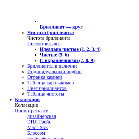
Бриллиант — круг
Чистота бриллианта
Чистота бриллианта
Посмотреть все
Идеально чистые (1, 2, 3, 4)
Чистые (5, 6)
С вкраплениями (7, 8, 9)
Бриллианты в наличии
Индивидуальный подбор
Огранка камней
Таблица карат-размер
Цвет бриллиантов
Таблица чистоты
Коллекции
Коллекции
Посмотреть все
дизайнерская
ЭПЛ Грейс
Маст Хэв
Блоссом
Грейс Эксклюзив