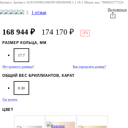
Артикул:
Артикул:
41/01/04/08/2400/09/180/09/040:1.1.18.1
Штрих код:
7000002777224
Поделиться
5
1 отзыв
168 944
₽
174 170
₽
-3%
РАЗМЕР КОЛЬЦА, ММ
17.7
Нет нужного размера?
Как определить размер?
ОБЩИЙ ВЕС БРИЛЛИАНТОВ, КАРАТ
0.30
Где купить
ЦВЕТ