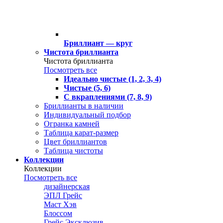
Бриллиант — круг
Чистота бриллианта
Чистота бриллианта
Посмотреть все
Идеально чистые (1, 2, 3, 4)
Чистые (5, 6)
С вкраплениями (7, 8, 9)
Бриллианты в наличии
Индивидуальный подбор
Огранка камней
Таблица карат-размер
Цвет бриллиантов
Таблица чистоты
Коллекции
Коллекции
Посмотреть все
дизайнерская
ЭПЛ Грейс
Маст Хэв
Блоссом
Грейс Эксклюзив