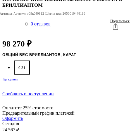
БРИЛЛИАНТОМ
Артикул:
Артикул:
э09к040912
Штрих код:
2050010448116
Поделиться
0
0 отзывов
98 270
₽
ОБЩИЙ ВЕС БРИЛЛИАНТОВ, КАРАТ
0.31
Где купить
Сообщить о поступлении
Оплатите 25% стоимости
Предварительный график платежей
Оформить
Сегодня
24 567
₽