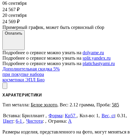
06 сентября
24 567
₽
20 сентября
24 569
₽
Примерный график, может быть сервисный сбор
Оплатить
Подробнее о сервисе можно узнать на
dolyame.ru
Подробнее о сервисе можно узнать на
split.yandex.ru
Подробнее о сервисе можно узнать на
platichastyami.ru
Дополнительная скидка 5%
при покупке набора
косметики ЭПЛ Био
ХАРАКТЕРИСТИКИ
Тип металла:
Белое золото
, Вес: 2.12 грамма, Проба:
585
Бриллиант
Форма
:
Кр57
1
Вес, ct
:
0.31
Цвет
:
6-1
Чистота
:
А
Размеры изделия, представленного на фото, могут меняться в