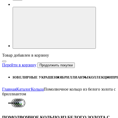
Товар добавлен в корзину
Перейти в корзину
Продолжить покупки
ЮВЕЛИРНЫЕ УКРАШЕНИЯ
БРИЛЛИАНТЫ
КОЛЛЕКЦИИ
ПР
Главная
Каталог
Кольца
Помолвочное кольцо из белого золота с
бриллиантом
ПОМОЛВОЧНОЕ КОЛЬЦО ИЗ БЕЛОГО ЗОЛОТА С