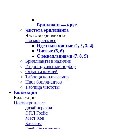
Бриллиант — круг
Чистота бриллианта
Чистота бриллианта
Посмотреть все
Идеально чистые (1, 2, 3, 4)
Чистые (5, 6)
С вкраплениями (7, 8, 9)
Бриллианты в наличии
Индивидуальный подбор
Огранка камней
Таблица карат-размер
Цвет бриллиантов
Таблица чистоты
Коллекции
Коллекции
Посмотреть все
дизайнерская
ЭПЛ Грейс
Маст Хэв
Блоссом
Грейс Эксклюзив