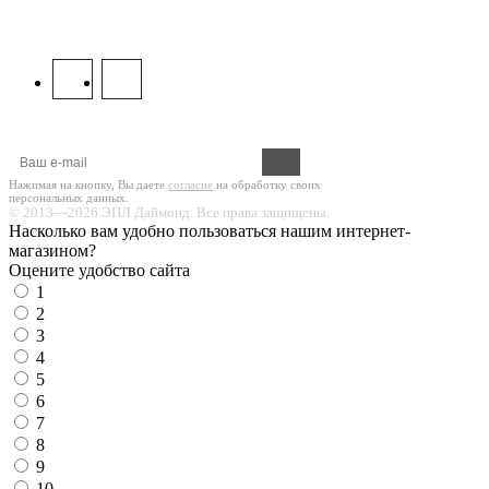
8 800 333 67 37
МЫ В СОЦСЕТЯХ:
Оформите подписку на новости!
Нажимая на кнопку, Вы даете
согласие
на обработку своих
персональных данных.
© 2013—2026 ЭПЛ Даймонд. Все права защищены.
Насколько вам удобно пользоваться нашим интернет-
магазином?
Оцените удобство сайта
1
2
3
4
5
6
7
8
9
10