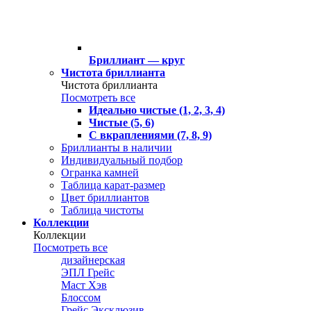
Бриллиант — круг
Чистота бриллианта
Чистота бриллианта
Посмотреть все
Идеально чистые (1, 2, 3, 4)
Чистые (5, 6)
С вкраплениями (7, 8, 9)
Бриллианты в наличии
Индивидуальный подбор
Огранка камней
Таблица карат-размер
Цвет бриллиантов
Таблица чистоты
Коллекции
Коллекции
Посмотреть все
дизайнерская
ЭПЛ Грейс
Маст Хэв
Блоссом
Грейс Эксклюзив