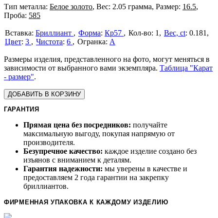
Тип металла:
Белое золото
, Вес: 2.05 грамма, Размер:
16.5
,
Проба:
585
Бриллиант
Форма
:
Кр57
1
Вес, ct
:
0.181
Цвет
:
3
Чистота
:
6
А
Размеры изделия, представленного на фото, могут меняться в
зависимости от выбранного вами экземпляра.
Таблица "Карат
- размер"
.
ДОБАВИТЬ В КОРЗИНУ
ГАРАНТИЯ
Прямая цена без посредников:
получайте
максимальную выгоду, покупая напрямую от
производителя.
Безупречное качество:
каждое изделие создано без
изъянов с вниманием к деталям.
Гарантия надежности:
мы уверены в качестве и
предоставляем 2 года гарантии на закрепку
бриллиантов.
ФИРМЕННАЯ УПАКОВКА К КАЖДОМУ ИЗДЕЛИЮ