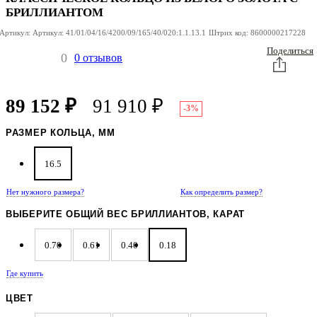
БРИЛЛИАНТОМ
Артикул:
Артикул:
41/01/04/16/4200/09/165/40/020:1.1.13.1
Штрих код:
8600000217228
Поделиться
0
0 отзывов
89 152
₽
91 910
₽
-3%
РАЗМЕР КОЛЬЦА, ММ
16.5
Нет нужного размера?
Как определить размер?
ВЫБЕРИТЕ ОБЩИЙ ВЕС БРИЛЛИАНТОВ, КАРАТ
0.70
0.61
0.40
0.18
Где купить
ЦВЕТ