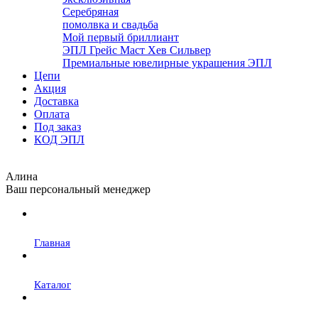
Серебряная
помолвка и свадьба
Мой первый бриллиант
ЭПЛ Грейс Маст Хев Сильвер
Премиальные ювелирные украшения ЭПЛ
Цепи
Акция
Доставка
Оплата
Под заказ
КОД ЭПЛ
Алина
Ваш персональный менеджер
Главная
Каталог