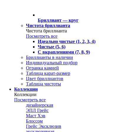
Бриллиант — круг
Чистота бриллианта
Чистота бриллианта
Посмотреть все
Идеально чистые (1, 2, 3, 4)
Чистые (5, 6)
С вкраплениями (7, 8, 9)
Бриллианты в наличии
Индивидуальный подбор
Огранка камней
Таблица карат-размер
Цвет бриллиантов
Таблица чистоты
Коллекции
Коллекции
Посмотреть все
дизайнерская
ЭПЛ Грейс
Маст Хэв
Блоссом
Грейс Эксклюзив
эксклюзивная