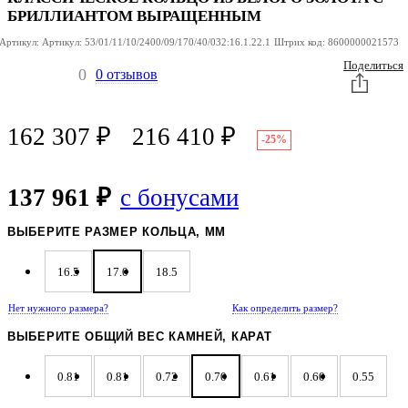
БРИЛЛИАНТОМ ВЫРАЩЕННЫМ
Артикул:
Артикул:
53/01/11/10/2400/09/170/40/032:16.1.22.1
Штрих код:
8600000021573
Поделиться
0
0 отзывов
162 307
₽
216 410
₽
-25%
137 961 ₽
с бонусами
ВЫБЕРИТЕ РАЗМЕР КОЛЬЦА, ММ
16.5
17.0
18.5
Нет нужного размера?
Как определить размер?
ВЫБЕРИТЕ ОБЩИЙ ВЕС КАМНЕЙ, КАРАТ
0.81
0.81
0.72
0.70
0.61
0.60
0.55