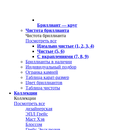
Бриллиант — круг
Чистота бриллианта
Чистота бриллианта
Посмотреть все
Идеально чистые (1, 2, 3, 4)
Чистые (5, 6)
С вкраплениями (7, 8, 9)
Бриллианты в наличии
Индивидуальный подбор
Огранка камней
Таблица карат-размер
Цвет бриллиантов
Таблица чистоты
Коллекции
Коллекции
Посмотреть все
дизайнерская
ЭПЛ Грейс
Маст Хэв
Блоссом
Грейс Эксклюзив