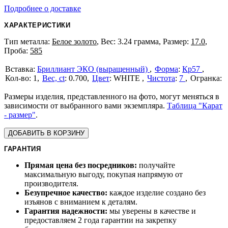
Подробнее о доставке
ХАРАКТЕРИСТИКИ
Тип металла:
Белое золото
, Вес: 3.24 грамма, Размер:
17.0
,
Проба:
585
Бриллиант ЭКО (выращенный)
Форма
:
Кр57
1
Вес, ct
:
0.700
Цвет
:
WHITE
Чистота
:
7
Размеры изделия, представленного на фото, могут меняться в
зависимости от выбранного вами экземпляра.
Таблица "Карат
- размер"
.
ДОБАВИТЬ В КОРЗИНУ
ГАРАНТИЯ
Прямая цена без посредников:
получайте
максимальную выгоду, покупая напрямую от
производителя.
Безупречное качество:
каждое изделие создано без
изъянов с вниманием к деталям.
Гарантия надежности:
мы уверены в качестве и
предоставляем 2 года гарантии на закрепку