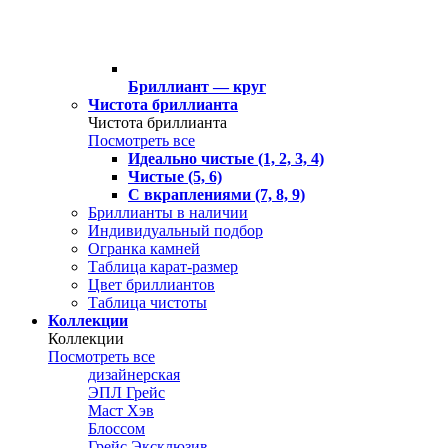
Бриллиант — круг
Чистота бриллианта
Чистота бриллианта
Посмотреть все
Идеально чистые (1, 2, 3, 4)
Чистые (5, 6)
С вкраплениями (7, 8, 9)
Бриллианты в наличии
Индивидуальный подбор
Огранка камней
Таблица карат-размер
Цвет бриллиантов
Таблица чистоты
Коллекции
Коллекции
Посмотреть все
дизайнерская
ЭПЛ Грейс
Маст Хэв
Блоссом
Грейс Эксклюзив