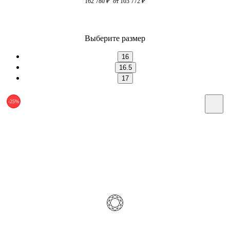
162 780
₽
от 103 772
₽
Выберите размер
16
16.5
17
-25%