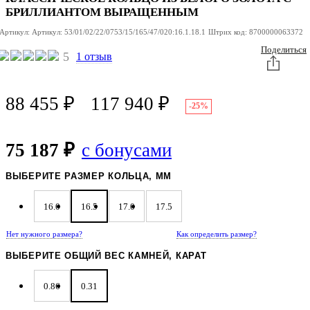
БРИЛЛИАНТОМ ВЫРАЩЕННЫМ
Артикул:
Артикул:
53/01/02/22/0753/15/165/47/020:16.1.18.1
Штрих код:
8700000063372
Поделиться
5
1 отзыв
88 455
₽
117 940
₽
-25%
75 187 ₽
с бонусами
ВЫБЕРИТЕ РАЗМЕР КОЛЬЦА, ММ
16.0
16.5
17.0
17.5
Нет нужного размера?
Как определить размер?
ВЫБЕРИТЕ ОБЩИЙ ВЕС КАМНЕЙ, КАРАТ
0.86
0.31