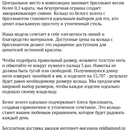
Центральное место в композиции занимает бриллиант весом
более 0,3 карата, чья безупречная огранка создает
завораживающее сияние. Кольцо из белого золота с
бриллиантом становится идеальным выбором для тех, кто
ценит изысканную простоту и утонченный стиль.
Наша модель сочетает в себе элегантность линий и
благородство материалов. Доступные цены на кольца с
бриллиантом делают это украшение доступным для
ценителей истинной красоты.
Чтобы подобрать правильный размер, возьмите толстую нить
и обмотайте ее вокруг нужного пальца 5 раз. Намотка не
должна быть тугой или свободной. Получившуюся длину
нити измерьте линейкой в мм, и поделите на 15,707 - результат
будет равен необходимому размеру кольца. Мы предлагаем
широкий выбор размеров, чтобы каждое изделие идеально
подошло своему владельцу.
Белое золото идеально подчеркивает блеск бриллианта,
создавая гармоничное и утонченное сочетание. Это кольцо
станет вашим любимым украшением, которое будет радовать
каждый день.
Бесплатная доставка заказов интернет-магазина epldiamond.ru