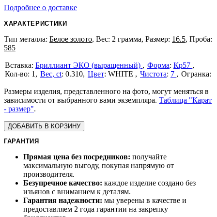
Подробнее о доставке
ХАРАКТЕРИСТИКИ
Тип металла:
Белое золото
, Вес: 2 грамма, Размер:
16.5
, Проба:
585
Бриллиант ЭКО (выращенный)
Форма
:
Кр57
1
Вес, ct
:
0.310
Цвет
:
WHITE
Чистота
:
7
Размеры изделия, представленного на фото, могут меняться в
зависимости от выбранного вами экземпляра.
Таблица "Карат
- размер"
.
ДОБАВИТЬ В КОРЗИНУ
ГАРАНТИЯ
Прямая цена без посредников:
получайте
максимальную выгоду, покупая напрямую от
производителя.
Безупречное качество:
каждое изделие создано без
изъянов с вниманием к деталям.
Гарантия надежности:
мы уверены в качестве и
предоставляем 2 года гарантии на закрепку