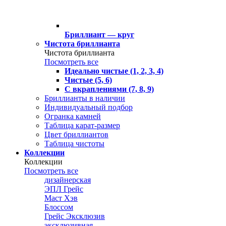
Бриллиант — круг
Чистота бриллианта
Чистота бриллианта
Посмотреть все
Идеально чистые (1, 2, 3, 4)
Чистые (5, 6)
С вкраплениями (7, 8, 9)
Бриллианты в наличии
Индивидуальный подбор
Огранка камней
Таблица карат-размер
Цвет бриллиантов
Таблица чистоты
Коллекции
Коллекции
Посмотреть все
дизайнерская
ЭПЛ Грейс
Маст Хэв
Блоссом
Грейс Эксклюзив
эксклюзивная