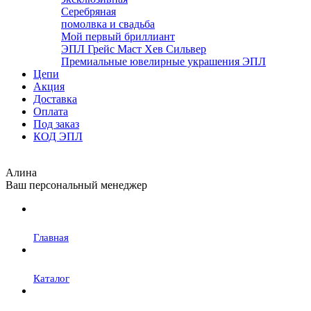
Серебряная
помолвка и свадьба
Мой первый бриллиант
ЭПЛ Грейс Маст Хев Сильвер
Премиальные ювелирные украшения ЭПЛ
Цепи
Акция
Доставка
Оплата
Под заказ
КОД ЭПЛ
Алина
Ваш персональный менеджер
Главная
Каталог