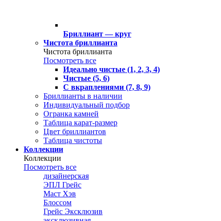
Бриллиант — круг
Чистота бриллианта
Чистота бриллианта
Посмотреть все
Идеально чистые (1, 2, 3, 4)
Чистые (5, 6)
С вкраплениями (7, 8, 9)
Бриллианты в наличии
Индивидуальный подбор
Огранка камней
Таблица карат-размер
Цвет бриллиантов
Таблица чистоты
Коллекции
Коллекции
Посмотреть все
дизайнерская
ЭПЛ Грейс
Маст Хэв
Блоссом
Грейс Эксклюзив
эксклюзивная