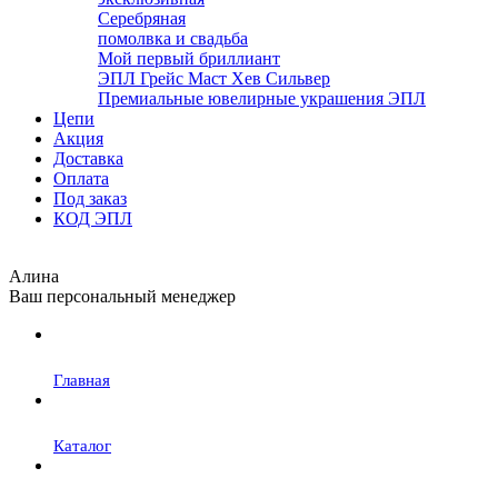
Серебряная
помолвка и свадьба
Мой первый бриллиант
ЭПЛ Грейс Маст Хев Сильвер
Премиальные ювелирные украшения ЭПЛ
Цепи
Акция
Доставка
Оплата
Под заказ
КОД ЭПЛ
Алина
Ваш персональный менеджер
Главная
Каталог