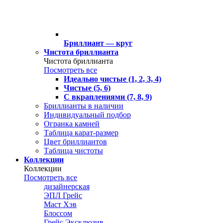
Бриллиант — круг
Чистота бриллианта
Чистота бриллианта
Посмотреть все
Идеально чистые (1, 2, 3, 4)
Чистые (5, 6)
С вкраплениями (7, 8, 9)
Бриллианты в наличии
Индивидуальный подбор
Огранка камней
Таблица карат-размер
Цвет бриллиантов
Таблица чистоты
Коллекции
Коллекции
Посмотреть все
дизайнерская
ЭПЛ Грейс
Маст Хэв
Блоссом
Грейс Эксклюзив