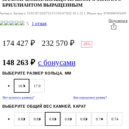
БРИЛЛИАНТОМ ВЫРАЩЕННЫМ
Артикул:
Артикул:
53/01/07/20/0752/15/165/47/032:16.1.23.1
Штрих код:
8700000585409
Поделиться
5
1 отзыв
174 427
₽
232 570
₽
-25%
148 263 ₽
с бонусами
ВЫБЕРИТЕ РАЗМЕР КОЛЬЦА, ММ
16.5
17.0
Нет нужного размера?
Как определить размер?
ВЫБЕРИТЕ ОБЩИЙ ВЕС КАМНЕЙ, КАРАТ
0.82
0.82
0.82
0.82
0.82
0.74
0.74