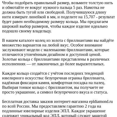
Чтобы подобрать правильный размер, возьмите толстую нить
и обмотайте ее вокруг нужного пальца 5 раз. Намотка не
должна быть тугой или свободной. Получившуюся длину
нити измерьте линейкой в мм, и поделите на 15,707 - результат
будет равен необходимому размеру кольца. Мы предлагаем
широкий выбор размеров, чтобы каждое изделие идеально
подошло своему владельцу.
В нашем каталоге колец из золота с бриллиантами вы найдёте
множество вариантов на любой вкус. Особое внимание
заслуживают модели с маленькими бриллиантами, которые
отличаются утончённым дизайном и доступной ценой.
Золотые кольца с бриллиантами представлены в различных
исполнениях — от лаконичных до более выразительных.
Каждое кольцо создаётся с учётом последних тенденций
ювелирного искусства: безупречная огранка бриллианта,
надёжная фиксация камня, комфортная посадка на палец.
Выбирая тонкое кольцо с бриллиантом, вы получаете не
просто украшение, а символ безупречного вкуса и статуса.
Бесплатная доставка заказов интернет-магазина epldiamond.ru
по всей России. Мы предоставляем гарантию 2 года на
подлинные ювелирные изделия ЭПЛ. Каждое украшение
содержит уникальный код ЭПЛ, который служит защитой