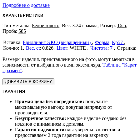
Подробнее о доставке
ХАРАКТЕРИСТИКИ
Тип металла:
Белое золото
, Вес: 3.24 грамма, Размер:
16.5
,
Проба:
585
Бриллиант ЭКО (выращенный)
Форма
:
Кр57
1
Вес, ct
:
0.826
Цвет
:
WHITE
Чистота
:
7
Размеры изделия, представленного на фото, могут меняться в
зависимости от выбранного вами экземпляра.
Таблица "Карат
- размер"
.
ДОБАВИТЬ В КОРЗИНУ
ГАРАНТИЯ
Прямая цена без посредников:
получайте
максимальную выгоду, покупая напрямую от
производителя.
Безупречное качество:
каждое изделие создано без
изъянов с вниманием к деталям.
Гарантия надежности:
мы уверены в качестве и
предоставляем 2 года гарантии на закрепку