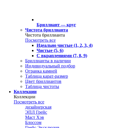
Бриллиант — круг
Чистота бриллианта
Чистота бриллианта
Посмотреть все
Идеально чистые (1, 2, 3, 4)
Чистые (5, 6)
С вкраплениями (7, 8, 9)
Бриллианты в наличии
Индивидуальный подбор
Огранка камней
Таблица карат-размер
Цвет бриллиантов
Таблица чистоты
Коллекции
Коллекции
Посмотреть все
дизайнерская
ЭПЛ Грейс
Маст Хэв
Блоссом
Грейс Эксклюзив