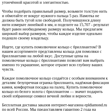
утончённой красотой и элегантностью.
Чтобы подобрать правильный размер, возьмите толстую нить
и обмотайте ее вокруг нужного пальца 5 раз. Намотка не
должна быть тугой или свободной. Получившуюся длину
нити измерьте линейкой в мм, и поделите на 15,707 - результат
будет равен необходимому размеру кольца. Мы предлагаем
широкий выбор размеров, чтобы каждое изделие идеально
подошло своему владельцу.
Ищете, где купить помолвочное кольцо с бриллиантом? В
нашем ассортименте представлены кольца для помолвки с
бриллиантами на любой вкус. Доступные цены на
помолвочные кольца с бриллиантами позволят вам выбрать
именно то украшение, которое отразит всю глубину ваших
чувств.
Каждое помолвочное кольцо создаётся с особым вниманием к
деталям: безупречная огранка бриллианта, надёжная фиксация
камня, комфортная посадка на палец. Купить помолвочное
кольцо из белого золота с бриллиантом — значит подарить
своей избраннице символ вечной любви и верности.
Бесплатная доставка заказов интернет-магазина epldiamond.ru
по всей России. Мы предоставляем гарантию 2 года на