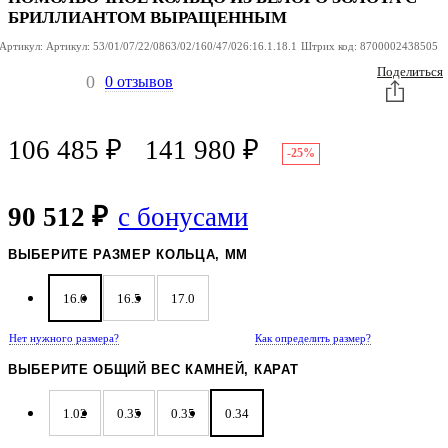
БРИЛЛИАНТОМ ВЫРАЩЕННЫМ
Артикул:
Артикул:
53/01/07/22/0863/02/160/47/026:16.1.18.1
Штрих код:
8700002438505
Поделиться
0
0 отзывов
106 485
₽
141 980
₽
-25%
90 512 ₽
с бонусами
ВЫБЕРИТЕ РАЗМЕР КОЛЬЦА, ММ
16.0
16.5
17.0
Нет нужного размера?
Как определить размер?
ВЫБЕРИТЕ ОБЩИЙ ВЕС КАМНЕЙ, КАРАТ
1.02
0.35
0.35
0.34