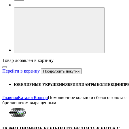
Товар добавлен в корзину
Перейти в корзину
Продолжить покупки
ЮВЕЛИРНЫЕ УКРАШЕНИЯ
БРИЛЛИАНТЫ
КОЛЛЕКЦИИ
ПР
Главная
Каталог
Кольца
Помолвочное кольцо из белого золота с
бриллиантом выращенным
ПОМОЛВОЧНОЕ КОЛЬЦО ИЗ БЕЛОГО ЗОЛОТА С