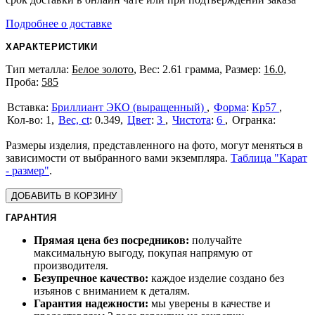
Подробнее о доставке
ХАРАКТЕРИСТИКИ
Тип металла:
Белое золото
, Вес: 2.61 грамма, Размер:
16.0
,
Проба:
585
Бриллиант ЭКО (выращенный)
Форма
:
Кр57
1
Вес, ct
:
0.349
Цвет
:
3
Чистота
:
6
Размеры изделия, представленного на фото, могут меняться в
зависимости от выбранного вами экземпляра.
Таблица "Карат
- размер"
.
ДОБАВИТЬ В КОРЗИНУ
ГАРАНТИЯ
Прямая цена без посредников:
получайте
максимальную выгоду, покупая напрямую от
производителя.
Безупречное качество:
каждое изделие создано без
изъянов с вниманием к деталям.
Гарантия надежности:
мы уверены в качестве и