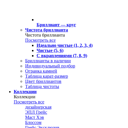
Бриллиант — круг
Чистота бриллианта
Чистота бриллианта
Посмотреть все
Идеально чистые (1, 2, 3, 4)
Чистые (5, 6)
С вкраплениями (7, 8, 9)
Бриллианты в наличии
Индивидуальный подбор
Огранка камней
Таблица карат-размер
Цвет бриллиантов
Таблица чистоты
Коллекции
Коллекции
Посмотреть все
дизайнерская
ЭПЛ Грейс
Маст Хэв
Блоссом
Грейс Эксклюзив