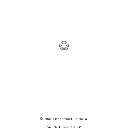
Кольцо из белого золота
543 740
₽
от 207 981
₽