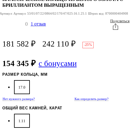
БРИЛЛИАНТОМ ВЫРАЩЕННЫМ
Артикул:
Артикул:
53/01/07/22/0864/02/170/47/025:16.1.25.1
Штрих код:
8700000404908
Поделиться
0
1 отзыв
181 582
₽
242 110
₽
-25%
154 345 ₽
с бонусами
РАЗМЕР КОЛЬЦА, ММ
17.0
Нет нужного размера?
Как определить размер?
ОБЩИЙ ВЕС КАМНЕЙ, КАРАТ
1.11