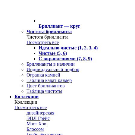
Бриллиант — круг
Чистота бриллианта
Чистота бриллианта
Посмотреть все
Идеально чистые (1, 2, 3, 4)
Чистые (5, 6)
С вкраплениями (7, 8, 9)
Бриллианты в наличии
Индивидуальный подбор
Огранка камней
Таблица карат-размер
Цвет бриллиантов
Таблица чистоты
Коллекции
Коллекции
Посмотреть все
дизайнерская
ЭПЛ Грейс
Маст Хэв
Блоссом
Грейс Эксклюзив