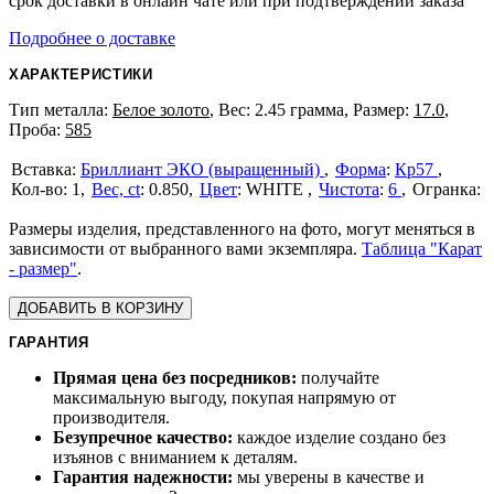
срок доставки в онлайн чате или при подтверждении заказа
Подробнее о доставке
ХАРАКТЕРИСТИКИ
Тип металла:
Белое золото
, Вес: 2.45 грамма, Размер:
17.0
,
Проба:
585
Бриллиант ЭКО (выращенный)
Форма
:
Кр57
1
Вес, ct
:
0.850
Цвет
:
WHITE
Чистота
:
6
Размеры изделия, представленного на фото, могут меняться в
зависимости от выбранного вами экземпляра.
Таблица "Карат
- размер"
.
ДОБАВИТЬ В КОРЗИНУ
ГАРАНТИЯ
Прямая цена без посредников:
получайте
максимальную выгоду, покупая напрямую от
производителя.
Безупречное качество:
каждое изделие создано без
изъянов с вниманием к деталям.
Гарантия надежности:
мы уверены в качестве и