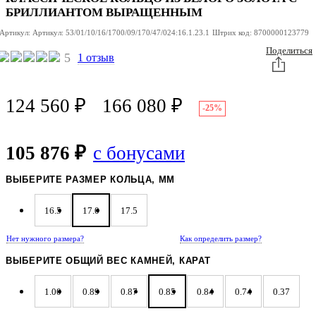
БРИЛЛИАНТОМ ВЫРАЩЕННЫМ
Артикул:
Артикул:
53/01/10/16/1700/09/170/47/024:16.1.23.1
Штрих код:
8700000123779
Поделиться
5
1 отзыв
124 560
₽
166 080
₽
-25%
105 876 ₽
с бонусами
ВЫБЕРИТЕ РАЗМЕР КОЛЬЦА, ММ
16.5
17.0
17.5
Нет нужного размера?
Как определить размер?
ВЫБЕРИТЕ ОБЩИЙ ВЕС КАМНЕЙ, КАРАТ
1.00
0.89
0.87
0.85
0.84
0.74
0.37