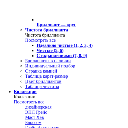
Бриллиант — круг
Чистота бриллианта
Чистота бриллианта
Посмотреть все
Идеально чистые (1, 2, 3, 4)
Чистые (5, 6)
С вкраплениями (7, 8, 9)
Бриллианты в наличии
Индивидуальный подбор
Огранка камней
Таблица карат-размер
Цвет бриллиантов
Таблица чистоты
Коллекции
Коллекции
Посмотреть все
дизайнерская
ЭПЛ Грейс
Маст Хэв
Блоссом
Грейс Эксклюзив