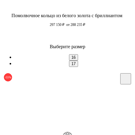
Помолвочное кольцо из белого золота с бриллиантом
297 150
₽
от 288 235
₽
Выберите размер
16
17
-55%