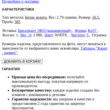
Подробнее о доставке
ХАРАКТЕРИСТИКИ
Тип металла:
Белое золото
, Вес: 2.79 грамма, Размер:
16.5
,
Проба:
585
Бриллиант ЭКО (выращенный)
Форма
:
Кр57
1
Вес, ct
:
2.080
Цвет
:
WHITE
Чистота
:
5
Размеры изделия, представленного на фото, могут меняться в
зависимости от выбранного вами экземпляра.
Таблица "Карат
- размер"
.
ДОБАВИТЬ В КОРЗИНУ
ГАРАНТИЯ
Прямая цена без посредников:
получайте
максимальную выгоду, покупая напрямую от
производителя.
Безупречное качество:
каждое изделие создано без
изъянов с вниманием к деталям.
Гарантия надежности:
мы уверены в качестве и
предоставляем 2 года гарантии на закрепку
бриллиантов.