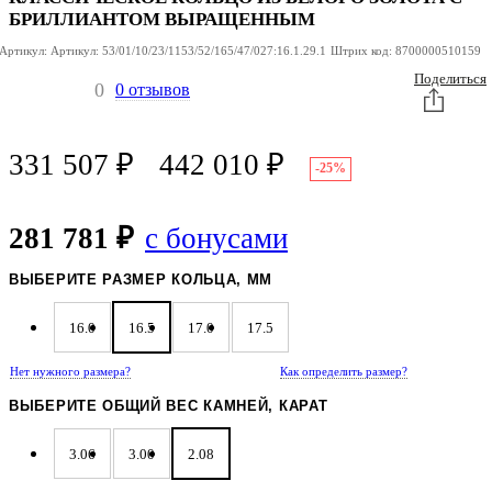
БРИЛЛИАНТОМ ВЫРАЩЕННЫМ
Артикул:
Артикул:
53/01/10/23/1153/52/165/47/027:16.1.29.1
Штрих код:
8700000510159
Поделиться
0
0 отзывов
331 507
₽
442 010
₽
-25%
281 781 ₽
с бонусами
ВЫБЕРИТЕ РАЗМЕР КОЛЬЦА, ММ
16.0
16.5
17.0
17.5
Нет нужного размера?
Как определить размер?
ВЫБЕРИТЕ ОБЩИЙ ВЕС КАМНЕЙ, КАРАТ
3.06
3.00
2.08