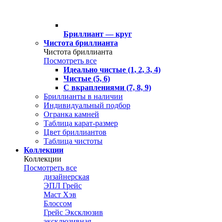
Бриллиант — круг
Чистота бриллианта
Чистота бриллианта
Посмотреть все
Идеально чистые (1, 2, 3, 4)
Чистые (5, 6)
С вкраплениями (7, 8, 9)
Бриллианты в наличии
Индивидуальный подбор
Огранка камней
Таблица карат-размер
Цвет бриллиантов
Таблица чистоты
Коллекции
Коллекции
Посмотреть все
дизайнерская
ЭПЛ Грейс
Маст Хэв
Блоссом
Грейс Эксклюзив
эксклюзивная