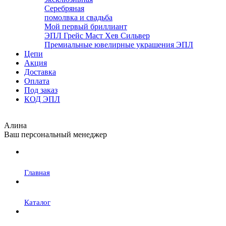
Серебряная
помолвка и свадьба
Мой первый бриллиант
ЭПЛ Грейс Маст Хев Сильвер
Премиальные ювелирные украшения ЭПЛ
Цепи
Акция
Доставка
Оплата
Под заказ
КОД ЭПЛ
Алина
Ваш персональный менеджер
Главная
Каталог