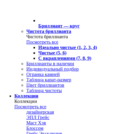
Бриллиант — круг
Чистота бриллианта
Чистота бриллианта
Посмотреть все
Идеально чистые (1, 2, 3, 4)
Чистые (5, 6)
С вкраплениями (7, 8, 9)
Бриллианты в наличии
Индивидуальный подбор
Огранка камней
Таблица карат-размер
Цвет бриллиантов
Таблица чистоты
Коллекции
Коллекции
Посмотреть все
дизайнерская
ЭПЛ Грейс
Маст Хэв
Блоссом
Грейс Эксклюзив