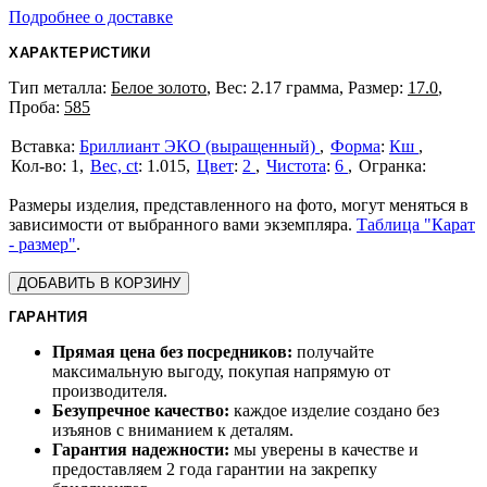
Подробнее о доставке
ХАРАКТЕРИСТИКИ
Тип металла:
Белое золото
, Вес: 2.17 грамма, Размер:
17.0
,
Проба:
585
Бриллиант ЭКО (выращенный)
Форма
:
Кш
1
Вес, ct
:
1.015
Цвет
:
2
Чистота
:
6
Размеры изделия, представленного на фото, могут меняться в
зависимости от выбранного вами экземпляра.
Таблица "Карат
- размер"
.
ДОБАВИТЬ В КОРЗИНУ
ГАРАНТИЯ
Прямая цена без посредников:
получайте
максимальную выгоду, покупая напрямую от
производителя.
Безупречное качество:
каждое изделие создано без
изъянов с вниманием к деталям.
Гарантия надежности:
мы уверены в качестве и
предоставляем 2 года гарантии на закрепку