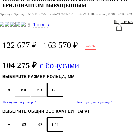
БРИЛЛИАНТОМ ВЫРАЩЕННЫМ
Артикул:
Артикул:
53/01/12/23/1175/52/170/47/021:16.5.25.1
Штрих код:
8700002469929
Поделиться
5
1 отзыв
122 677
₽
163 570
₽
-25%
104 275 ₽
с бонусами
ВЫБЕРИТЕ РАЗМЕР КОЛЬЦА, ММ
16.0
16.5
17.0
Нет нужного размера?
Как определить размер?
ВЫБЕРИТЕ ОБЩИЙ ВЕС КАМНЕЙ, КАРАТ
1.05
1.02
1.01