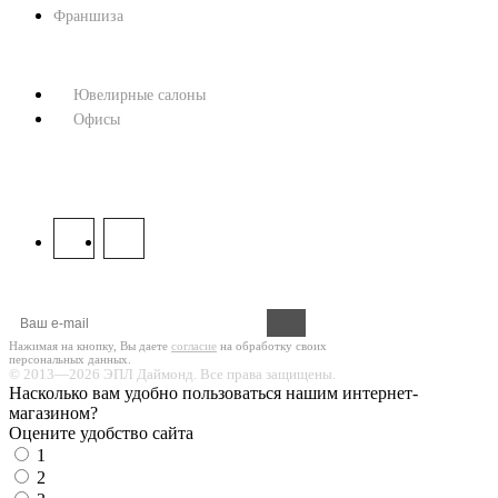
Франшиза
КОНТАКТЫ
Ювелирные салоны
Офисы
8 800 333 67 37
МЫ В СОЦСЕТЯХ:
Оформите подписку на новости!
Нажимая на кнопку, Вы даете
согласие
на обработку своих
персональных данных.
© 2013—2026 ЭПЛ Даймонд. Все права защищены.
Насколько вам удобно пользоваться нашим интернет-
магазином?
Оцените удобство сайта
1
2