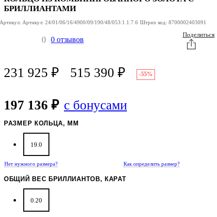
КОМБИНИРОВАННОГО
ЗОЛОТА С
БРИЛЛИАНТАМИ
БРИЛЛИАНТАМИ
Артикул:
Артикул:
24/01/06/16/4900/09/190/48/053:1.1.7.6
Штрих код:
8700002403091
Поделиться
0
0 отзывов
231 925
₽
515 390
₽
-55%
197 136 ₽
с бонусами
РАЗМЕР КОЛЬЦА, ММ
19.0
Нет нужного размера?
Как определить размер?
ОБЩИЙ ВЕС БРИЛЛИАНТОВ, КАРАТ
0.20