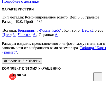
Подробнее о доставке
ХАРАКТЕРИСТИКИ
Тип металла:
Комбинированное золото
, Вес: 5.38 граммов,
Размер:
19.0
, Проба:
585
Бриллиант
Форма
:
Кр57
6
Вес, ct
:
0.203
Цвет
:
3
Чистота
:
6
А
Размеры изделия, представленного на фото, могут меняться в
зависимости от выбранного вами экземпляра.
Таблица "Карат
- размер"
.
ДОБАВИТЬ В КОРЗИНУ
КОМПЛЕКТ К ЭТОМУ УКРАШЕНИЮ
ПРЕМИУМ
-55%