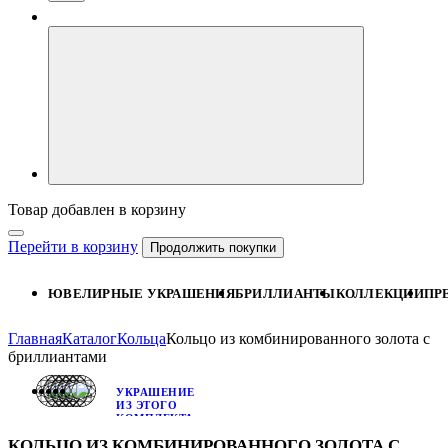
Товар добавлен в корзину
Перейти в корзину
Продолжить покупки
ЮВЕЛИРНЫЕ УКРАШЕНИЯ
БРИЛЛИАНТЫ
КОЛЛЕКЦИИ
ПР
Главная
Каталог
Кольца
Кольцо из комбинированного золота с
бриллиантами
УКРАШЕНИЕ
ИЗ ЭТОГО
КОМПЛЕКТА:
СЕРЬГИ ИЗ
КОЛЬЦО ИЗ КОМБИНИРОВАННОГО ЗОЛОТА С