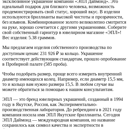
эксклюзивное украшение компании «ЭПЛ Даймонд». Это
идеальный подарок для близкого человека, возможность
продемонстрировать свой статус, хороший вкус. В изделии
используются бриллианты высокой чистоты и прозрачности,
без изъянов. Комбинированное золото великолепно смотрится
на руке, хорошо сочетается с другими украшениями. Соберите
свой собственный гарнитур в ювелирном магазине «ЭПЛ»!
Вес изделия: 5.38 граммов.
Мы предлагаем изделия собственного производства по
доступным ценам: 231 926
₽
за кольцо. Украшение
соответствует действующим стандартам, прошло опробование
в Пробирной палате (585 проба).
Чтобы подобрать размер, проще всего измерить внутренний
диаметр имеющихся колец. Например, если диаметр 15,5 мм,
то и кольцо вам нужно размера 15,5. В любом случае вы
можете обратиться за помощью к нашим консультантам.
ЭПЛ — это бренд ювелирных украшений, созданный в 1994
году в Якутске, Россия, как Экспериментально-
производственная лаборатория. До ребрендинга в 2021 году
компания носила имя ЭПЛ Якутские бриллианты. Сегодня
ЭПЛ Даймонд — международная компания, но название
сохранилось как символ качества и экспертности в