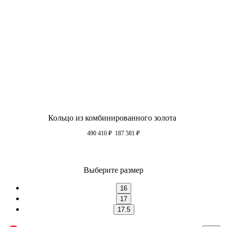
Кольцо из комбинированного золота
490 410
₽
187 581
₽
Выберите размер
16
17
17.5