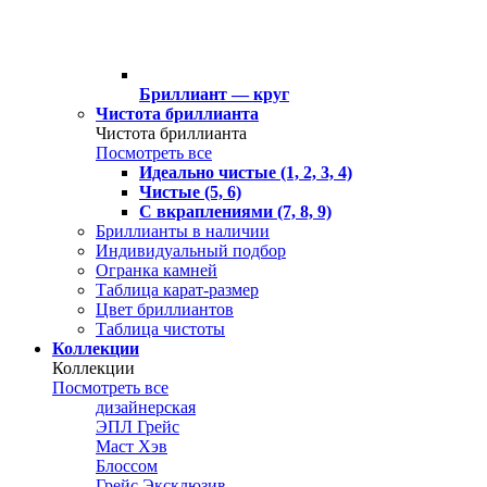
Бриллиант — круг
Чистота бриллианта
Чистота бриллианта
Посмотреть все
Идеально чистые (1, 2, 3, 4)
Чистые (5, 6)
С вкраплениями (7, 8, 9)
Бриллианты в наличии
Индивидуальный подбор
Огранка камней
Таблица карат-размер
Цвет бриллиантов
Таблица чистоты
Коллекции
Коллекции
Посмотреть все
дизайнерская
ЭПЛ Грейс
Маст Хэв
Блоссом
Грейс Эксклюзив