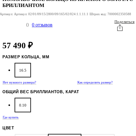
БРИЛЛИАНТОМ
Артикул:
Артикул:
02/01/09/15/2800/09/165/02/024:1.1.11.1
Штрих код:
7000002350588
Поделиться
0
0 отзывов
57 490
₽
РАЗМЕР КОЛЬЦА, ММ
16.5
Нет нужного размера?
Как определить размер?
ОБЩИЙ ВЕС БРИЛЛИАНТОВ, КАРАТ
0.10
Где купить
ЦВЕТ