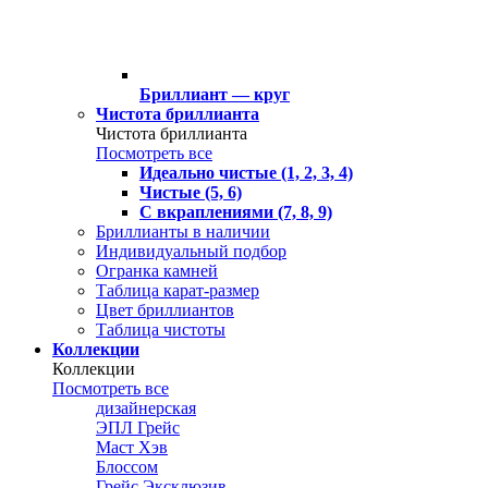
Бриллиант — круг
Чистота бриллианта
Чистота бриллианта
Посмотреть все
Идеально чистые (1, 2, 3, 4)
Чистые (5, 6)
С вкраплениями (7, 8, 9)
Бриллианты в наличии
Индивидуальный подбор
Огранка камней
Таблица карат-размер
Цвет бриллиантов
Таблица чистоты
Коллекции
Коллекции
Посмотреть все
дизайнерская
ЭПЛ Грейс
Маст Хэв
Блоссом
Грейс Эксклюзив