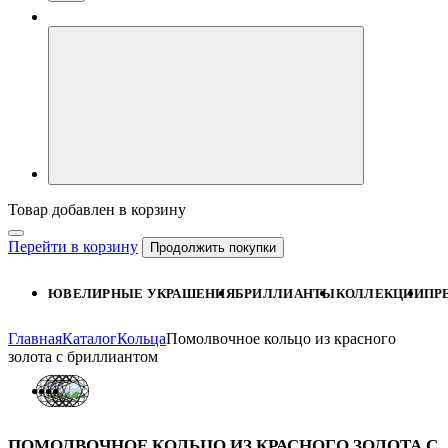
Товар добавлен в корзину
Перейти в корзину
Продолжить покупки
ЮВЕЛИРНЫЕ УКРАШЕНИЯ
БРИЛЛИАНТЫ
КОЛЛЕКЦИИ
ПР
Главная
Каталог
Кольца
Помолвочное кольцо из красного
золота с бриллиантом
ПОМОЛВОЧНОЕ КОЛЬЦО ИЗ КРАСНОГО ЗОЛОТА С