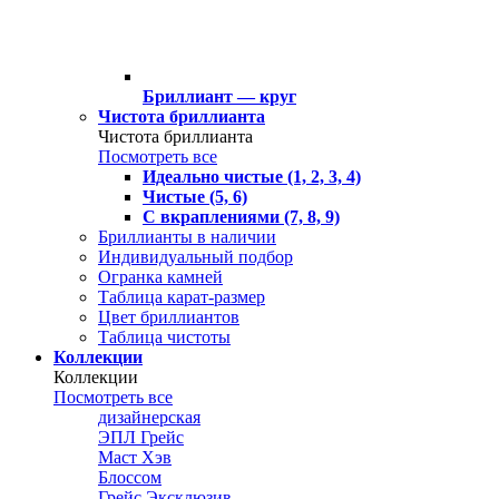
Бриллиант — круг
Чистота бриллианта
Чистота бриллианта
Посмотреть все
Идеально чистые (1, 2, 3, 4)
Чистые (5, 6)
С вкраплениями (7, 8, 9)
Бриллианты в наличии
Индивидуальный подбор
Огранка камней
Таблица карат-размер
Цвет бриллиантов
Таблица чистоты
Коллекции
Коллекции
Посмотреть все
дизайнерская
ЭПЛ Грейс
Маст Хэв
Блоссом
Грейс Эксклюзив