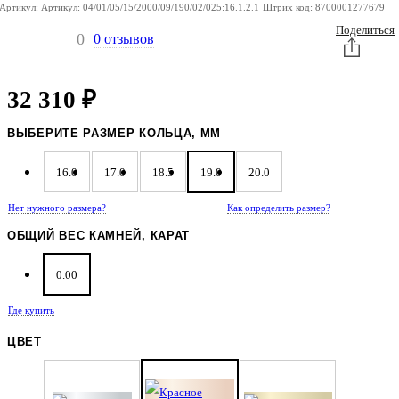
Артикул:
Артикул:
04/01/05/15/2000/09/190/02/025:16.1.2.1
Штрих код:
8700001277679
Поделиться
0
0 отзывов
32 310
₽
ВЫБЕРИТЕ РАЗМЕР КОЛЬЦА, ММ
16.0
17.0
18.5
19.0
20.0
Нет нужного размера?
Как определить размер?
ОБЩИЙ ВЕС КАМНЕЙ, КАРАТ
0.00
Где купить
ЦВЕТ