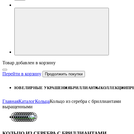
Товар добавлен в корзину
Перейти в корзину
Продолжить покупки
ЮВЕЛИРНЫЕ УКРАШЕНИЯ
БРИЛЛИАНТЫ
КОЛЛЕКЦИИ
ПР
Главная
Каталог
Кольца
Кольцо из серебра с бриллиантами
выращенными
КОЛЬЦО ИЗ СЕРЕБРА С БРИЛЛИАНТАМИ