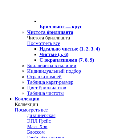
Бриллиант — круг
Чистота бриллианта
Чистота бриллианта
Посмотреть все
Идеально чистые (1, 2, 3, 4)
Чистые (5, 6)
С вкраплениями (7, 8, 9)
Бриллианты в наличии
Индивидуальный подбор
Огранка камней
Таблица карат-размер
Цвет бриллиантов
Таблица чистоты
Коллекции
Коллекции
Посмотреть все
дизайнерская
ЭПЛ Грейс
Маст Хэв
Блоссом
Грейс Эксклюзив