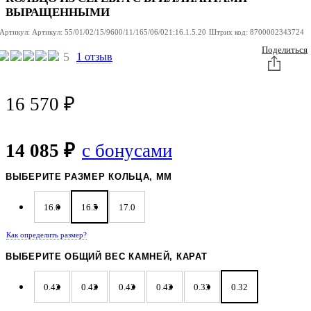
ВЫРАЩЕННЫМИ
Артикул:
Артикул:
55/01/02/15/9600/11/165/06/021:16.1.5.20
Штрих код:
8700002343724
Поделиться
5
1 отзыв
16 570
₽
14 085 ₽
с бонусами
ВЫБЕРИТЕ РАЗМЕР КОЛЬЦА, ММ
16.0
16.5
17.0
Как определить размер?
ВЫБЕРИТЕ ОБЩИЙ ВЕС КАМНЕЙ, КАРАТ
0.42
0.42
0.42
0.42
0.33
0.32