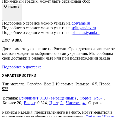
Примерный график, может быть сервисный сбор
Оплатить
Подробнее о сервисе можно узнать на
dolyame.ru
Подробнее о сервисе можно узнать на
split.yandex.ru
Подробнее о сервисе можно узнать на
platichastyami.ru
ДОСТАВКА
Доставим это украшение по России. Срок доставки зависит от
местонахождения выбранного вами украшения. Мы сообщим
срок доставки в онлайн чате или при подтверждении заказа
Подробнее о доставке
ХАРАКТЕРИСТИКИ
Тип металла:
Серебро
, Вес: 2.19 грамма, Размер:
16.5
, Проба:
925
Бриллиант ЭКО (выращенный)
Форма
:
Кр57
20
Вес, ct
:
0.324
Цвет
:
2
Чистота
:
4
Размеры изделия, представленного на фото, могут меняться в
зависимости от выбранного вами экземпляра.
Таблица "Карат