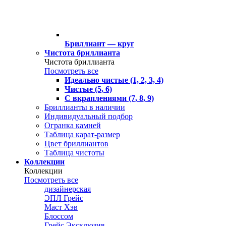
Бриллиант — круг
Чистота бриллианта
Чистота бриллианта
Посмотреть все
Идеально чистые (1, 2, 3, 4)
Чистые (5, 6)
С вкраплениями (7, 8, 9)
Бриллианты в наличии
Индивидуальный подбор
Огранка камней
Таблица карат-размер
Цвет бриллиантов
Таблица чистоты
Коллекции
Коллекции
Посмотреть все
дизайнерская
ЭПЛ Грейс
Маст Хэв
Блоссом
Грейс Эксклюзив