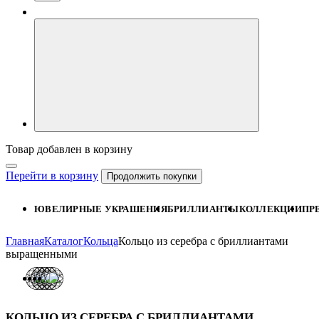
Товар добавлен в корзину
Перейти в корзину
Продолжить покупки
ЮВЕЛИРНЫЕ УКРАШЕНИЯ
БРИЛЛИАНТЫ
КОЛЛЕКЦИИ
ПР
Главная
Каталог
Кольца
Кольцо из серебра с бриллиантами
выращенными
КОЛЬЦО ИЗ СЕРЕБРА С БРИЛЛИАНТАМИ