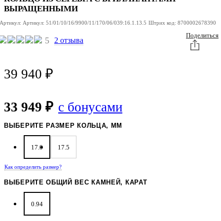
ВЫРАЩЕННЫМИ
Артикул:
Артикул:
51/01/10/16/9900/11/170/06/039:16.1.13.5
Штрих код:
8700002678390
Поделиться
5
2 отзыва
39 940
₽
33 949 ₽
с бонусами
ВЫБЕРИТЕ РАЗМЕР КОЛЬЦА, ММ
17.0
17.5
Как определить размер?
ВЫБЕРИТЕ ОБЩИЙ ВЕС КАМНЕЙ, КАРАТ
0.94