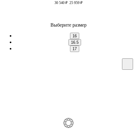
30 540
₽
25 959
₽
Выберите размер
16
16.5
17