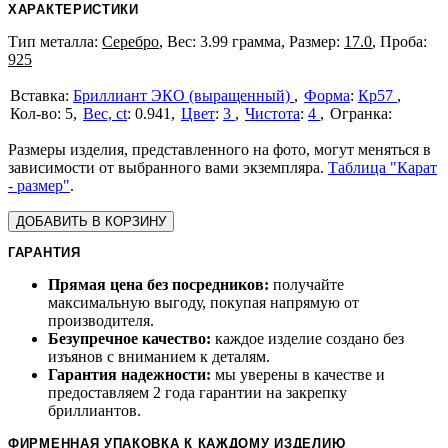
ХАРАКТЕРИСТИКИ
Тип металла:
Серебро
, Вес: 3.99 грамма, Размер:
17.0
, Проба:
925
Бриллиант ЭКО (выращенный)
Форма
:
Кр57
5
Вес, ct
:
0.941
Цвет
:
3
Чистота
:
4
Размеры изделия, представленного на фото, могут меняться в
зависимости от выбранного вами экземпляра.
Таблица "Карат
- размер"
.
ДОБАВИТЬ В КОРЗИНУ
ГАРАНТИЯ
Прямая цена без посредников:
получайте
максимальную выгоду, покупая напрямую от
производителя.
Безупречное качество:
каждое изделие создано без
изъянов с вниманием к деталям.
Гарантия надежности:
мы уверены в качестве и
предоставляем 2 года гарантии на закрепку
бриллиантов.
ФИРМЕННАЯ УПАКОВКА К КАЖДОМУ ИЗДЕЛИЮ