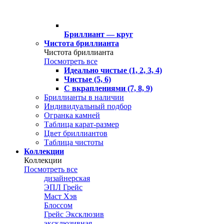
Бриллиант — круг
Чистота бриллианта
Чистота бриллианта
Посмотреть все
Идеально чистые (1, 2, 3, 4)
Чистые (5, 6)
С вкраплениями (7, 8, 9)
Бриллианты в наличии
Индивидуальный подбор
Огранка камней
Таблица карат-размер
Цвет бриллиантов
Таблица чистоты
Коллекции
Коллекции
Посмотреть все
дизайнерская
ЭПЛ Грейс
Маст Хэв
Блоссом
Грейс Эксклюзив
эксклюзивная