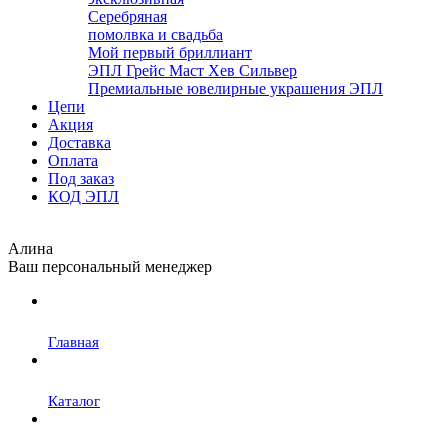
Серебряная
помолвка и свадьба
Мой первый бриллиант
ЭПЛ Грейс Маст Хев Сильвер
Премиальные ювелирные украшения ЭПЛ
Цепи
Акция
Доставка
Оплата
Под заказ
КОД ЭПЛ
Алина
Ваш персональный менеджер
Главная
Каталог