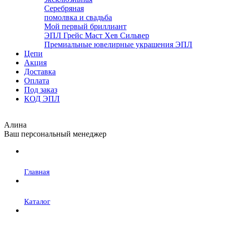
Серебряная
помолвка и свадьба
Мой первый бриллиант
ЭПЛ Грейс Маст Хев Сильвер
Премиальные ювелирные украшения ЭПЛ
Цепи
Акция
Доставка
Оплата
Под заказ
КОД ЭПЛ
Алина
Ваш персональный менеджер
Главная
Каталог