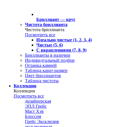
Бриллиант — круг
Чистота бриллианта
Чистота бриллианта
Посмотреть все
Идеально чистые (1, 2, 3, 4)
Чистые (5, 6)
С вкраплениями (7, 8, 9)
Бриллианты в наличии
Индивидуальный подбор
Огранка камней
Таблица карат-размер
Цвет бриллиантов
Таблица чистоты
Коллекции
Коллекции
Посмотреть все
дизайнерская
ЭПЛ Грейс
Маст Хэв
Блоссом
Грейс Эксклюзив
эксклюзивная