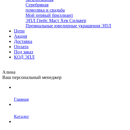
Серебряная
помолвка и свадьба
Мой первый бриллиант
ЭПЛ Грейс Маст Хев Сильвер
Премиальные ювелирные украшения ЭПЛ
Цепи
Акция
Доставка
Оплата
Под заказ
КОД ЭПЛ
Алина
Ваш персональный менеджер
Главная
Каталог