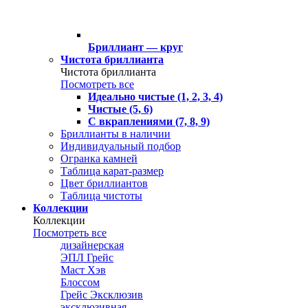
Бриллиант — круг
Чистота бриллианта
Чистота бриллианта
Посмотреть все
Идеально чистые (1, 2, 3, 4)
Чистые (5, 6)
С вкраплениями (7, 8, 9)
Бриллианты в наличии
Индивидуальный подбор
Огранка камней
Таблица карат-размер
Цвет бриллиантов
Таблица чистоты
Коллекции
Коллекции
Посмотреть все
дизайнерская
ЭПЛ Грейс
Маст Хэв
Блоссом
Грейс Эксклюзив
эксклюзивная