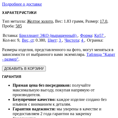
Подробнее о доставке
ХАРАКТЕРИСТИКИ
Тип металла:
Желтое золото
, Вес: 1.83 грамм, Размер:
17.0
,
Проба:
585
Бриллиант ЭКО (выращенный)
Форма
:
Кр57
9
Вес, ct
:
0.380
Цвет
:
3
Чистота
:
4
Размеры изделия, представленного на фото, могут меняться в
зависимости от выбранного вами экземпляра.
Таблица "Карат
- размер"
.
ДОБАВИТЬ В КОРЗИНУ
ГАРАНТИЯ
Прямая цена без посредников:
получайте
максимальную выгоду, покупая напрямую от
производителя.
Безупречное качество:
каждое изделие создано без
изъянов с вниманием к деталям.
Гарантия надежности:
мы уверены в качестве и
предоставляем 2 года гарантии на закрепку