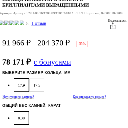
БРИЛЛИАНТАМИ ВЫРАЩЕННЫМИ
Артикул:
Артикул:
52/01/08/16/1200/09/170/03/018:16.1.8.9
Штрих код:
8700001872089
Поделиться
5
1 отзыв
91 966
₽
204 370
₽
-55%
78 171 ₽
с бонусами
ВЫБЕРИТЕ РАЗМЕР КОЛЬЦА, ММ
17.0
17.5
Нет нужного размера?
Как определить размер?
ОБЩИЙ ВЕС КАМНЕЙ, КАРАТ
0.38