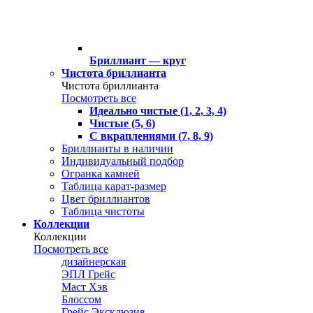
Бриллиант — круг
Чистота бриллианта
Чистота бриллианта
Посмотреть все
Идеально чистые (1, 2, 3, 4)
Чистые (5, 6)
С вкраплениями (7, 8, 9)
Бриллианты в наличии
Индивидуальный подбор
Огранка камней
Таблица карат-размер
Цвет бриллиантов
Таблица чистоты
Коллекции
Коллекции
Посмотреть все
дизайнерская
ЭПЛ Грейс
Маст Хэв
Блоссом
Грейс Эксклюзив