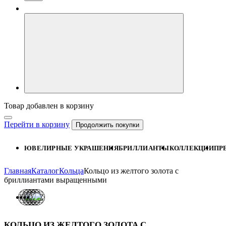
Товар добавлен в корзину
Перейти в корзину
Продолжить покупки
ЮВЕЛИРНЫЕ УКРАШЕНИЯ
БРИЛЛИАНТЫ
КОЛЛЕКЦИИ
ПР
Главная
Каталог
Кольца
Кольцо из желтого золота с
бриллиантами выращенными
КОЛЬЦО ИЗ ЖЕЛТОГО ЗОЛОТА С