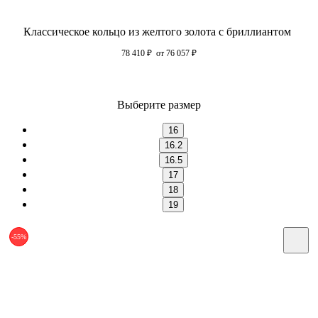
Классическое кольцо из желтого золота с бриллиантом
78 410
₽
от 76 057
₽
Выберите размер
16
16.2
16.5
17
18
19
-55%