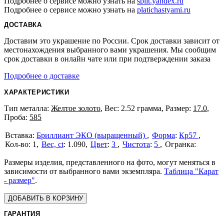
Подробнее о сервисе можно узнать на
split.yandex.ru
Подробнее о сервисе можно узнать на
platichastyami.ru
ДОСТАВКА
Доставим это украшение по России. Срок доставки зависит от
местонахождения выбранного вами украшения. Мы сообщим
срок доставки в онлайн чате или при подтверждении заказа
Подробнее о доставке
ХАРАКТЕРИСТИКИ
Тип металла:
Желтое золото
, Вес: 2.52 грамма, Размер:
17.0
,
Проба:
585
Бриллиант ЭКО (выращенный)
Форма
:
Кр57
1
Вес, ct
:
1.090
Цвет
:
3
Чистота
:
5
Размеры изделия, представленного на фото, могут меняться в
зависимости от выбранного вами экземпляра.
Таблица "Карат
- размер"
.
ДОБАВИТЬ В КОРЗИНУ
ГАРАНТИЯ