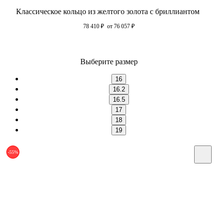
Классическое кольцо из желтого золота с бриллиантом
78 410
₽
от 76 057
₽
Выберите размер
16
16.2
16.5
17
18
19
-55%