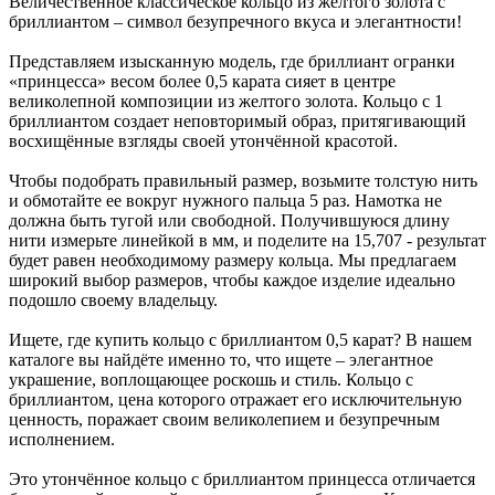
Величественное классическое кольцо из желтого золота с
бриллиантом – символ безупречного вкуса и элегантности!
Представляем изысканную модель, где бриллиант огранки
«принцесса» весом более 0,5 карата сияет в центре
великолепной композиции из желтого золота. Кольцо с 1
бриллиантом создает неповторимый образ, притягивающий
восхищённые взгляды своей утончённой красотой.
Чтобы подобрать правильный размер, возьмите толстую нить
и обмотайте ее вокруг нужного пальца 5 раз. Намотка не
должна быть тугой или свободной. Получившуюся длину
нити измерьте линейкой в мм, и поделите на 15,707 - результат
будет равен необходимому размеру кольца. Мы предлагаем
широкий выбор размеров, чтобы каждое изделие идеально
подошло своему владельцу.
Ищете, где купить кольцо с бриллиантом 0,5 карат? В нашем
каталоге вы найдёте именно то, что ищете – элегантное
украшение, воплощающее роскошь и стиль. Кольцо с
бриллиантом, цена которого отражает его исключительную
ценность, поражает своим великолепием и безупречным
исполнением.
Это утончённое кольцо с бриллиантом принцесса отличается