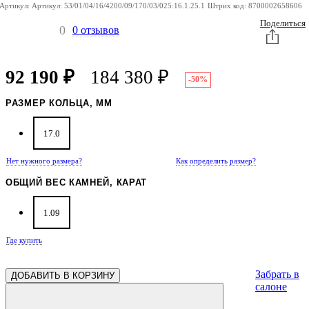
Артикул:
Артикул:
53/01/04/16/4200/09/170/03/025:16.1.25.1
Штрих код:
8700002658606
Поделиться
0
0 отзывов
92 190
₽
184 380
₽
-50%
РАЗМЕР КОЛЬЦА, ММ
17.0
Нет нужного размера?
Как определить размер?
ОБЩИЙ ВЕС КАМНЕЙ, КАРАТ
1.09
Где купить
Забрать в
ДОБАВИТЬ В КОРЗИНУ
салоне