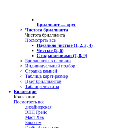
Бриллиант — круг
Чистота бриллианта
Чистота бриллианта
Посмотреть все
Идеально чистые (1, 2, 3, 4)
Чистые (5, 6)
С вкраплениями (7, 8, 9)
Бриллианты в наличии
Индивидуальный подбор
Огранка камней
Таблица карат-размер
Цвет бриллиантов
Таблица чистоты
Коллекции
Коллекции
Посмотреть все
дизайнерская
ЭПЛ Грейс
Маст Хэв
Блоссом
Грейс Эксклюзив