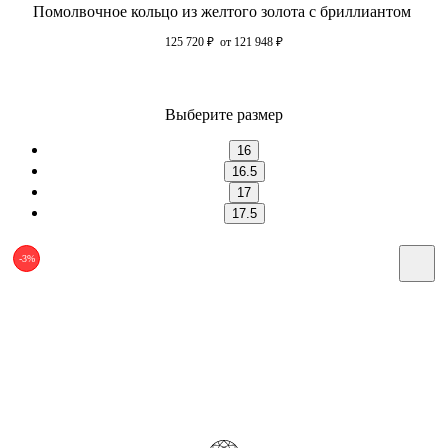
Помолвочное кольцо из желтого золота с бриллиантом
125 720
₽
от 121 948
₽
Выберите размер
16
16.5
17
17.5
-3%