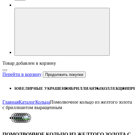
Товар добавлен в корзину
Перейти в корзину
Продолжить покупки
ЮВЕЛИРНЫЕ УКРАШЕНИЯ
БРИЛЛИАНТЫ
КОЛЛЕКЦИИ
ПР
Главная
Каталог
Кольца
Помолвочное кольцо из желтого золота
с бриллиантом выращенным
ПОМОЛВОЧНОЕ КОЛЬЦО ИЗ ЖЕЛТОГО ЗОЛОТА С