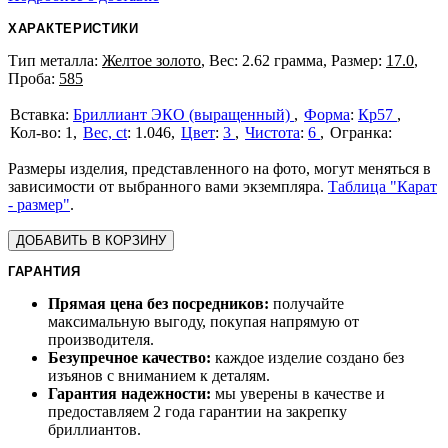
ХАРАКТЕРИСТИКИ
Тип металла:
Желтое золото
, Вес: 2.62 грамма, Размер:
17.0
,
Проба:
585
Бриллиант ЭКО (выращенный)
Форма
:
Кр57
1
Вес, ct
:
1.046
Цвет
:
3
Чистота
:
6
Размеры изделия, представленного на фото, могут меняться в
зависимости от выбранного вами экземпляра.
Таблица "Карат
- размер"
.
ДОБАВИТЬ В КОРЗИНУ
ГАРАНТИЯ
Прямая цена без посредников:
получайте
максимальную выгоду, покупая напрямую от
производителя.
Безупречное качество:
каждое изделие создано без
изъянов с вниманием к деталям.
Гарантия надежности:
мы уверены в качестве и
предоставляем 2 года гарантии на закрепку
бриллиантов.