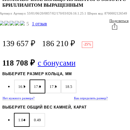
БРИЛЛИАНТОМ ВЫРАЩЕННЫМ
Артикул:
Артикул:
53/01/06/20/0857/02/170/03/026:16.1.25.1
Штрих код:
8700002126549
Поделиться
5
1 отзыв
139 657
₽
186 210
₽
-25%
118 708 ₽
с бонусами
ВЫБЕРИТЕ РАЗМЕР КОЛЬЦА, ММ
16.5
17.0
17.5
18.5
Нет нужного размера?
Как определить размер?
ВЫБЕРИТЕ ОБЩИЙ ВЕС КАМНЕЙ, КАРАТ
1.04
0.49