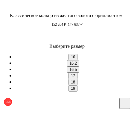
Классическое кольцо из желтого золота с бриллиантом
152 204
₽
147 637
₽
Выберите размер
16
16.2
16.5
17
18
19
-55%