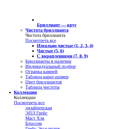
Бриллиант — круг
Чистота бриллианта
Чистота бриллианта
Посмотреть все
Идеально чистые (1, 2, 3, 4)
Чистые (5, 6)
С вкраплениями (7, 8, 9)
Бриллианты в наличии
Индивидуальный подбор
Огранка камней
Таблица карат-размер
Цвет бриллиантов
Таблица чистоты
Коллекции
Коллекции
Посмотреть все
дизайнерская
ЭПЛ Грейс
Маст Хэв
Блоссом
Грейс Эксклюзив