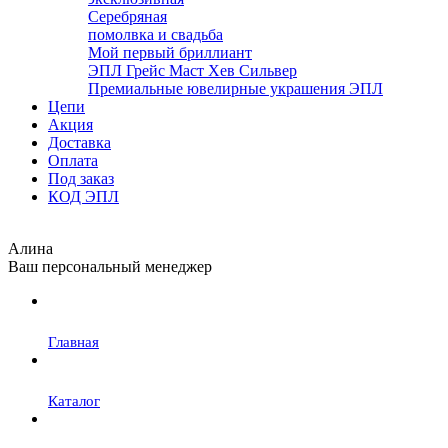
Серебряная
помолвка и свадьба
Мой первый бриллиант
ЭПЛ Грейс Маст Хев Сильвер
Премиальные ювелирные украшения ЭПЛ
Цепи
Акция
Доставка
Оплата
Под заказ
КОД ЭПЛ
Алина
Ваш персональный менеджер
Главная
Каталог