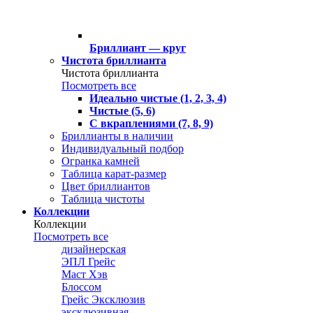
Бриллиант — круг
Чистота бриллианта
Чистота бриллианта
Посмотреть все
Идеально чистые (1, 2, 3, 4)
Чистые (5, 6)
С вкраплениями (7, 8, 9)
Бриллианты в наличии
Индивидуальный подбор
Огранка камней
Таблица карат-размер
Цвет бриллиантов
Таблица чистоты
Коллекции
Коллекции
Посмотреть все
дизайнерская
ЭПЛ Грейс
Маст Хэв
Блоссом
Грейс Эксклюзив
эксклюзивная