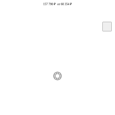
157 790
₽
от 60 354
₽