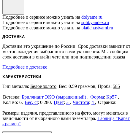
Подробнее о сервисе можно узнать на
dolyame.ru
Подробнее о сервисе можно узнать на
split.yandex.ru
Подробнее о сервисе можно узнать на
platichastyami.ru
ДОСТАВКА
Доставим это украшение по России. Срок доставки зависит от
местонахождения выбранного вами украшения. Мы сообщим
срок доставки в онлайн чате или при подтверждении заказа
Подробнее о доставке
ХАРАКТЕРИСТИКИ
Тип металла:
Белое золото
, Вес: 0.59 граммов, Проба:
585
Бриллиант ЭКО (выращенный)
Форма
:
Кр57
6
Вес, ct
:
0.280
Цвет
:
3
Чистота
:
4
Размеры изделия, представленного на фото, могут меняться в
зависимости от выбранного вами экземпляра.
Таблица "Карат
- размер"
.