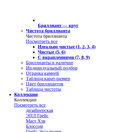
Бриллиант — круг
Чистота бриллианта
Чистота бриллианта
Посмотреть все
Идеально чистые (1, 2, 3, 4)
Чистые (5, 6)
С вкраплениями (7, 8, 9)
Бриллианты в наличии
Индивидуальный подбор
Огранка камней
Таблица карат-размер
Цвет бриллиантов
Таблица чистоты
Коллекции
Коллекции
Посмотреть все
дизайнерская
ЭПЛ Грейс
Маст Хэв
Блоссом
Грейс Эксклюзив