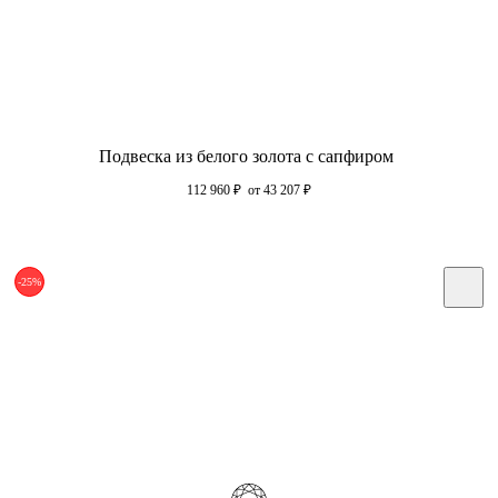
Подвеска из белого золота с сапфиром
112 960
₽
от 43 207
₽
-25%