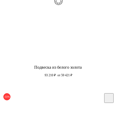
Подвеска из белого золота
93 210
₽
от 59 421
₽
-55%