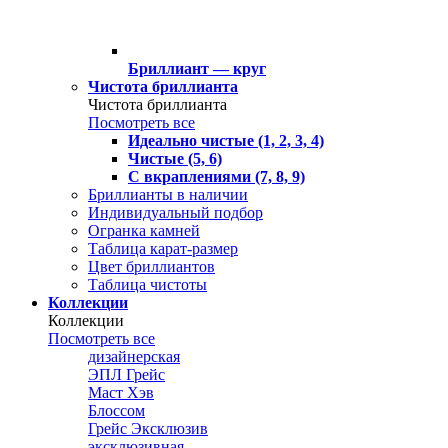
Бриллиант — круг
Чистота бриллианта
Чистота бриллианта
Посмотреть все
Идеально чистые (1, 2, 3, 4)
Чистые (5, 6)
С вкраплениями (7, 8, 9)
Бриллианты в наличии
Индивидуальный подбор
Огранка камней
Таблица карат-размер
Цвет бриллиантов
Таблица чистоты
Коллекции
Коллекции
Посмотреть все
дизайнерская
ЭПЛ Грейс
Маст Хэв
Блоссом
Грейс Эксклюзив
эксклюзивная