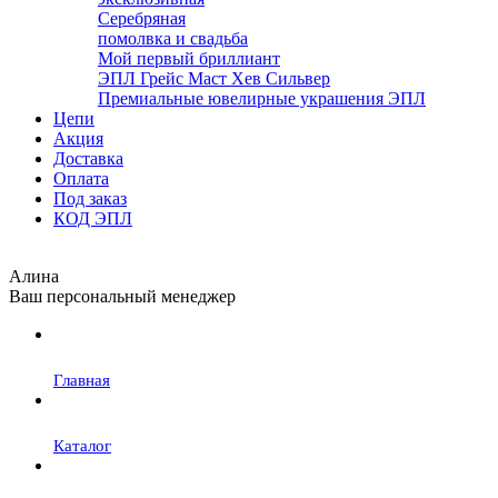
Серебряная
помолвка и свадьба
Мой первый бриллиант
ЭПЛ Грейс Маст Хев Сильвер
Премиальные ювелирные украшения ЭПЛ
Цепи
Акция
Доставка
Оплата
Под заказ
КОД ЭПЛ
Алина
Ваш персональный менеджер
Главная
Каталог