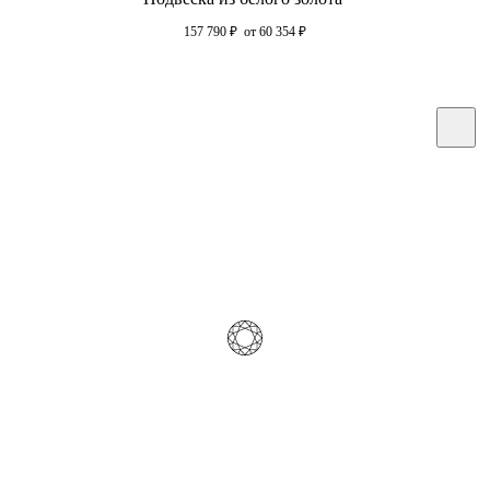
157 790
₽
от 60 354
₽