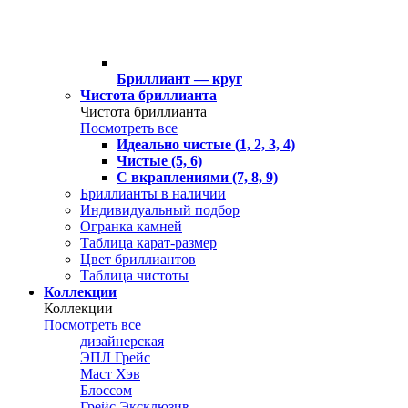
Бриллиант — круг
Чистота бриллианта
Чистота бриллианта
Посмотреть все
Идеально чистые (1, 2, 3, 4)
Чистые (5, 6)
С вкраплениями (7, 8, 9)
Бриллианты в наличии
Индивидуальный подбор
Огранка камней
Таблица карат-размер
Цвет бриллиантов
Таблица чистоты
Коллекции
Коллекции
Посмотреть все
дизайнерская
ЭПЛ Грейс
Маст Хэв
Блоссом
Грейс Эксклюзив