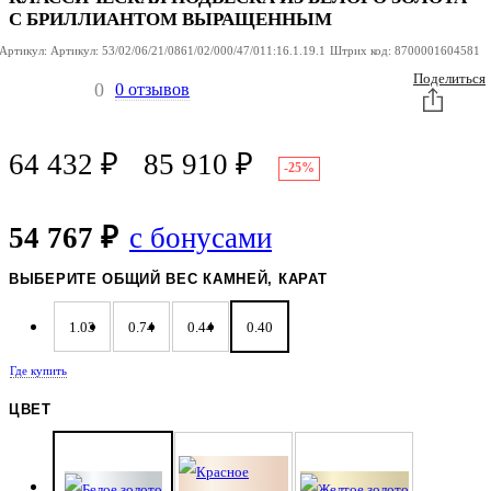
С БРИЛЛИАНТОМ ВЫРАЩЕННЫМ
Артикул:
Артикул:
53/02/06/21/0861/02/000/47/011:16.1.19.1
Штрих код:
8700001604581
Поделиться
0
0 отзывов
64 432
₽
85 910
₽
-25%
54 767 ₽
с бонусами
ВЫБЕРИТЕ ОБЩИЙ ВЕС КАМНЕЙ, КАРАТ
1.03
0.74
0.44
0.40
Где купить
ЦВЕТ