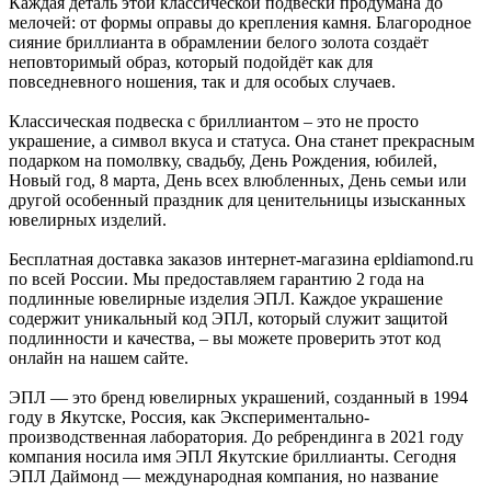
Каждая деталь этой классической подвески продумана до
мелочей: от формы оправы до крепления камня. Благородное
сияние бриллианта в обрамлении белого золота создаёт
неповторимый образ, который подойдёт как для
повседневного ношения, так и для особых случаев.
Классическая подвеска с бриллиантом – это не просто
украшение, а символ вкуса и статуса. Она станет прекрасным
подарком на помолвку, свадьбу, День Рождения, юбилей,
Новый год, 8 марта, День всех влюбленных, День семьи или
другой особенный праздник для ценительницы изысканных
ювелирных изделий.
Бесплатная доставка заказов интернет-магазина epldiamond.ru
по всей России. Мы предоставляем гарантию 2 года на
подлинные ювелирные изделия ЭПЛ. Каждое украшение
содержит уникальный код ЭПЛ, который служит защитой
подлинности и качества, – вы можете проверить этот код
онлайн на нашем сайте.
ЭПЛ — это бренд ювелирных украшений, созданный в 1994
году в Якутске, Россия, как Экспериментально-
производственная лаборатория. До ребрендинга в 2021 году
компания носила имя ЭПЛ Якутские бриллианты. Сегодня
ЭПЛ Даймонд — международная компания, но название