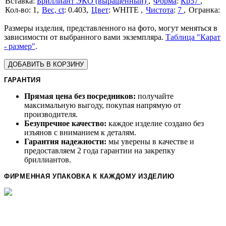
Бриллиант ЭКО (выращенный)
Форма
:
Кр57
1
Вес, ct
:
0.403
Цвет
:
WHITE
Чистота
:
7
Размеры изделия, представленного на фото, могут меняться в
зависимости от выбранного вами экземпляра.
Таблица "Карат
- размер"
.
ДОБАВИТЬ В КОРЗИНУ
ГАРАНТИЯ
Прямая цена без посредников:
получайте
максимальную выгоду, покупая напрямую от
производителя.
Безупречное качество:
каждое изделие создано без
изъянов с вниманием к деталям.
Гарантия надежности:
мы уверены в качестве и
предоставляем 2 года гарантии на закрепку
бриллиантов.
ФИРМЕННАЯ УПАКОВКА К КАЖДОМУ ИЗДЕЛИЮ