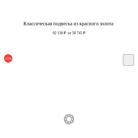
Классическая подвеска из красного золота
92 150
₽
от 58 745
₽
-25%