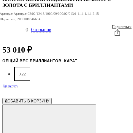
ЗОЛОТА С БРИЛЛИАНТАМИ
Артикул:
Артикул:
02/02/12/16/1000/09/000/02/013:1.1.11.1/1.1.2.15
Штрих код:
2050008846634
Поделиться
0
0 отзывов
53 010
₽
ОБЩИЙ ВЕС БРИЛЛИАНТОВ, КАРАТ
0.22
Где купить
ДОБАВИТЬ В КОРЗИНУ