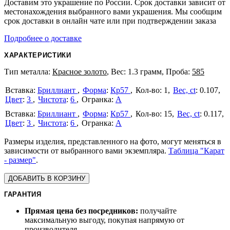
Доставим это украшение по России. Срок доставки зависит от
местонахождения выбранного вами украшения. Мы сообщим
срок доставки в онлайн чате или при подтверждении заказа
Подробнее о доставке
ХАРАКТЕРИСТИКИ
Тип металла:
Красное золото
, Вес: 1.3 грамм, Проба:
585
Бриллиант
Форма
:
Кр57
1
Вес, ct
:
0.107
Цвет
:
3
Чистота
:
6
А
Бриллиант
Форма
:
Кр57
15
Вес, ct
:
0.117
Цвет
:
3
Чистота
:
6
А
Размеры изделия, представленного на фото, могут меняться в
зависимости от выбранного вами экземпляра.
Таблица "Карат
- размер"
.
ДОБАВИТЬ В КОРЗИНУ
ГАРАНТИЯ
Прямая цена без посредников:
получайте
максимальную выгоду, покупая напрямую от
производителя.