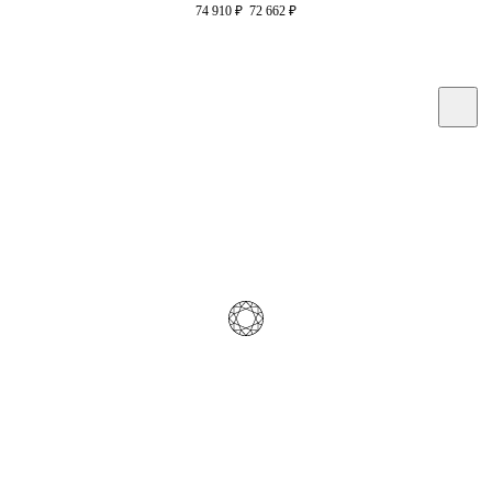
74 910
₽
72 662
₽