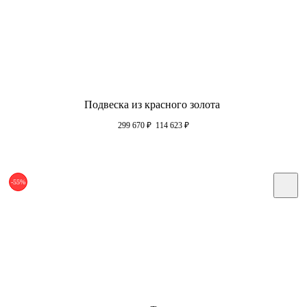
Подвеска из красного золота
299 670
₽
114 623
₽
-55%