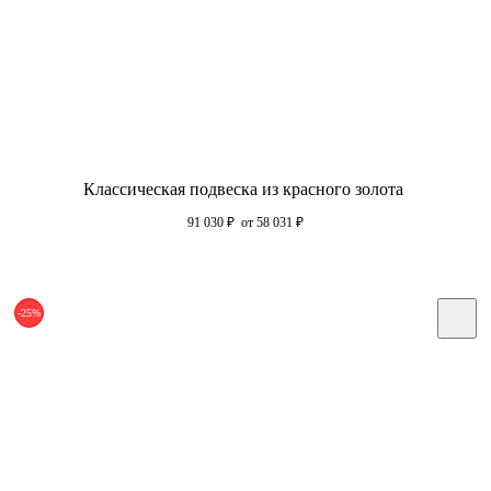
Классическая подвеска из красного золота
91 030
₽
от 58 031
₽
-25%