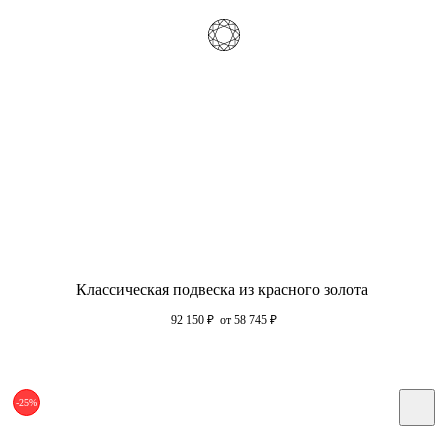
Классическая подвеска из красного золота
92 150
₽
от 58 745
₽
-25%