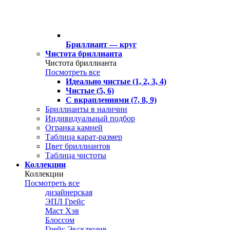
Бриллиант — круг
Чистота бриллианта
Чистота бриллианта
Посмотреть все
Идеально чистые (1, 2, 3, 4)
Чистые (5, 6)
С вкраплениями (7, 8, 9)
Бриллианты в наличии
Индивидуальный подбор
Огранка камней
Таблица карат-размер
Цвет бриллиантов
Таблица чистоты
Коллекции
Коллекции
Посмотреть все
дизайнерская
ЭПЛ Грейс
Маст Хэв
Блоссом
Грейс Эксклюзив