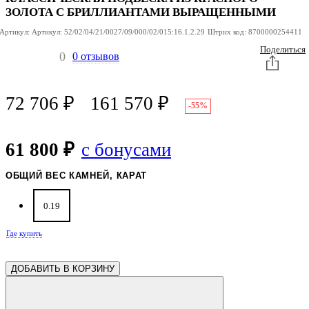
ЗОЛОТА С БРИЛЛИАНТАМИ ВЫРАЩЕННЫМИ
Артикул:
Артикул:
52/02/04/21/0027/09/000/02/015:16.1.2.29
Штрих код:
8700000254411
Поделиться
0
0 отзывов
72 706
₽
161 570
₽
-55%
61 800 ₽
с бонусами
ОБЩИЙ ВЕС КАМНЕЙ, КАРАТ
0.19
Где купить
ДОБАВИТЬ В КОРЗИНУ