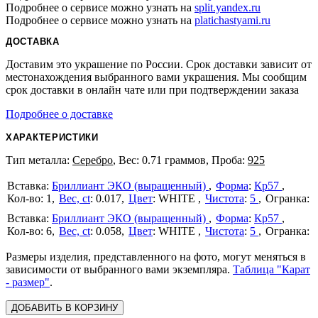
Подробнее о сервисе можно узнать на
split.yandex.ru
Подробнее о сервисе можно узнать на
platichastyami.ru
ДОСТАВКА
Доставим это украшение по России. Срок доставки зависит от
местонахождения выбранного вами украшения. Мы сообщим
срок доставки в онлайн чате или при подтверждении заказа
Подробнее о доставке
ХАРАКТЕРИСТИКИ
Тип металла:
Серебро
, Вес: 0.71 граммов, Проба:
925
Бриллиант ЭКО (выращенный)
Форма
:
Кр57
1
Вес, ct
:
0.017
Цвет
:
WHITE
Чистота
:
5
Бриллиант ЭКО (выращенный)
Форма
:
Кр57
6
Вес, ct
:
0.058
Цвет
:
WHITE
Чистота
:
5
Размеры изделия, представленного на фото, могут меняться в
зависимости от выбранного вами экземпляра.
Таблица "Карат
- размер"
.
ДОБАВИТЬ В КОРЗИНУ