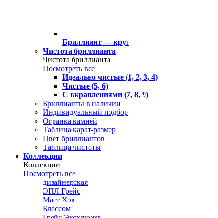
Бриллиант — круг
Чистота бриллианта
Чистота бриллианта
Посмотреть все
Идеально чистые (1, 2, 3, 4)
Чистые (5, 6)
С вкраплениями (7, 8, 9)
Бриллианты в наличии
Индивидуальный подбор
Огранка камней
Таблица карат-размер
Цвет бриллиантов
Таблица чистоты
Коллекции
Коллекции
Посмотреть все
дизайнерская
ЭПЛ Грейс
Маст Хэв
Блоссом
Грейс Эксклюзив