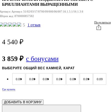
БРИЛЛИАНТАМИ ВЫРАЩЕННЫМИ
Артикул:
Артикул:
51/02/03/17/0700/09/000/06/007:16.1.5.1/16.1.3.6
Штрих код:
8700000857582
Поделиться
5
1 отзыв
4 540
₽
3 859 ₽
с бонусами
ВЫБЕРИТЕ ОБЩИЙ ВЕС КАМНЕЙ, КАРАТ
0.09
0.09
0.09
0.09
0.09
0.09
0.09
Где купить
0.09
0.09
0.09
0.09
0.09
0.09
0.09
ДОБАВИТЬ В КОРЗИНУ
0.09
0.09
0.09
0.09
0.09
0.09
0.09