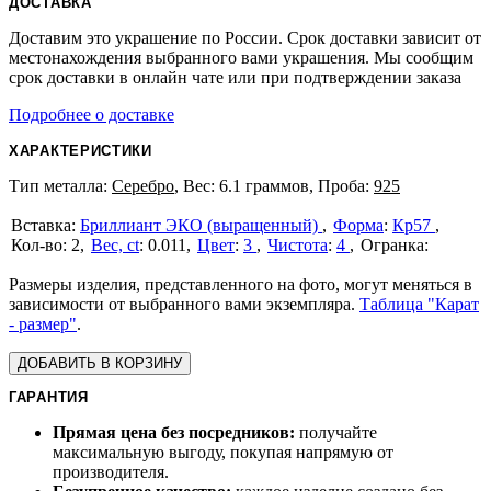
ДОСТАВКА
Доставим это украшение по России. Срок доставки зависит от
местонахождения выбранного вами украшения. Мы сообщим
срок доставки в онлайн чате или при подтверждении заказа
Подробнее о доставке
ХАРАКТЕРИСТИКИ
Тип металла:
Серебро
, Вес: 6.1 граммов, Проба:
925
Бриллиант ЭКО (выращенный)
Форма
:
Кр57
2
Вес, ct
:
0.011
Цвет
:
3
Чистота
:
4
Размеры изделия, представленного на фото, могут меняться в
зависимости от выбранного вами экземпляра.
Таблица "Карат
- размер"
.
ДОБАВИТЬ В КОРЗИНУ
ГАРАНТИЯ
Прямая цена без посредников:
получайте
максимальную выгоду, покупая напрямую от
производителя.