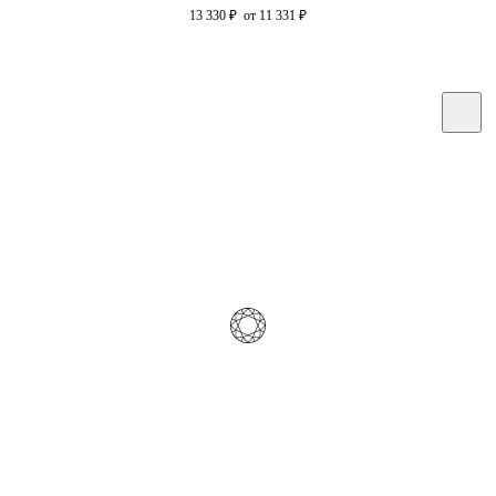
13 330
₽
от 11 331
₽