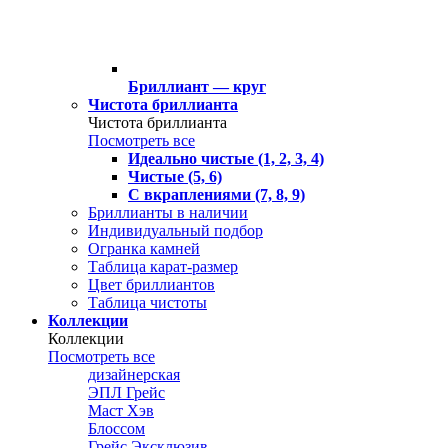
Бриллиант — круг
Чистота бриллианта
Чистота бриллианта
Посмотреть все
Идеально чистые (1, 2, 3, 4)
Чистые (5, 6)
С вкраплениями (7, 8, 9)
Бриллианты в наличии
Индивидуальный подбор
Огранка камней
Таблица карат-размер
Цвет бриллиантов
Таблица чистоты
Коллекции
Коллекции
Посмотреть все
дизайнерская
ЭПЛ Грейс
Маст Хэв
Блоссом
Грейс Эксклюзив