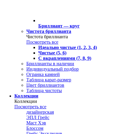
Бриллиант — круг
Чистота бриллианта
Чистота бриллианта
Посмотреть все
Идеально чистые (1, 2, 3, 4)
Чистые (5, 6)
С вкраплениями (7, 8, 9)
Бриллианты в наличии
Индивидуальный подбор
Огранка камней
Таблица карат-размер
Цвет бриллиантов
Таблица чистоты
Коллекции
Коллекции
Посмотреть все
дизайнерская
ЭПЛ Грейс
Маст Хэв
Блоссом
Грейс Эксклюзив