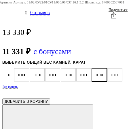
Артикул:
Артикул:
51/02/05/22/0105/11/000/06/037:16.1.3.2
Штрих код:
8700002587081
Поделиться
0
0 отзывов
13 330
₽
11 331 ₽
с бонусами
ВЫБЕРИТЕ ОБЩИЙ ВЕС КАМНЕЙ, КАРАТ
0.01
0.01
0.01
0.01
0.01
0.01
0.01
Где купить
0.01
0.01
0.01
ДОБАВИТЬ В КОРЗИНУ