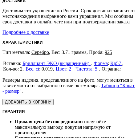
ДОСТАВКА
Доставим это украшение по России. Срок доставки зависит от
местонахождения выбранного вами украшения. Мы сообщим
срок доставки в онлайн чате или при подтверждении заказа
Подробнее о доставке
ХАРАКТЕРИСТИКИ
Тип металла:
Серебро
, Вес: 3.71 грамма, Проба:
925
Бриллиант ЭКО (выращенный)
Форма
:
Кр57
2
Вес, ct
:
0.019
Цвет
:
2
Чистота
:
5
Размеры изделия, представленного на фото, могут меняться в
зависимости от выбранного вами экземпляра.
Таблица "Карат
- размер"
.
ДОБАВИТЬ В КОРЗИНУ
ГАРАНТИЯ
Прямая цена без посредников:
получайте
максимальную выгоду, покупая напрямую от
производителя.