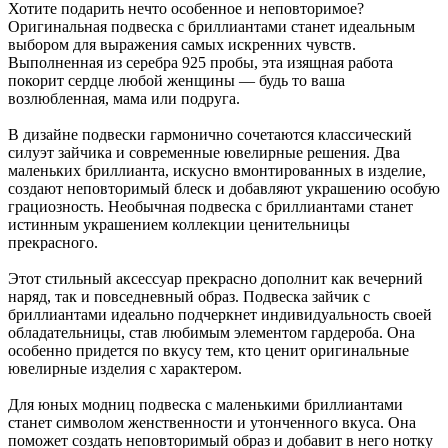
Хотите подарить нечто особенное и неповторимое?
Оригинальная подвеска с бриллиантами станет идеальным
выбором для выражения самых искренних чувств.
Выполненная из серебра 925 пробы, эта изящная работа
покорит сердце любой женщины — будь то ваша
возлюбленная, мама или подруга.
В дизайне подвески гармонично сочетаются классический
силуэт зайчика и современные ювелирные решения. Два
маленьких бриллианта, искусно вмонтированных в изделие,
создают неповторимый блеск и добавляют украшению особую
грациозность. Необычная подвеска с бриллиантами станет
истинным украшением коллекции ценительницы
прекрасного.
Этот стильный аксессуар прекрасно дополнит как вечерний
наряд, так и повседневный образ. Подвеска зайчик с
бриллиантами идеально подчеркнет индивидуальность своей
обладательницы, став любимым элементом гардероба. Она
особенно придется по вкусу тем, кто ценит оригинальные
ювелирные изделия с характером.
Для юных модниц подвеска с маленькими бриллиантами
станет символом женственности и утонченного вкуса. Она
поможет создать неповторимый образ и добавит в него нотку