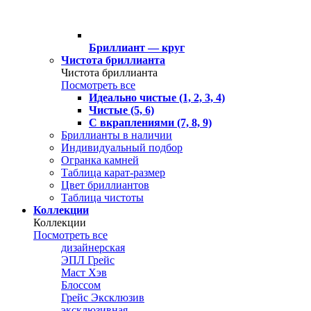
Бриллиант — круг
Чистота бриллианта
Чистота бриллианта
Посмотреть все
Идеально чистые (1, 2, 3, 4)
Чистые (5, 6)
С вкраплениями (7, 8, 9)
Бриллианты в наличии
Индивидуальный подбор
Огранка камней
Таблица карат-размер
Цвет бриллиантов
Таблица чистоты
Коллекции
Коллекции
Посмотреть все
дизайнерская
ЭПЛ Грейс
Маст Хэв
Блоссом
Грейс Эксклюзив
эксклюзивная