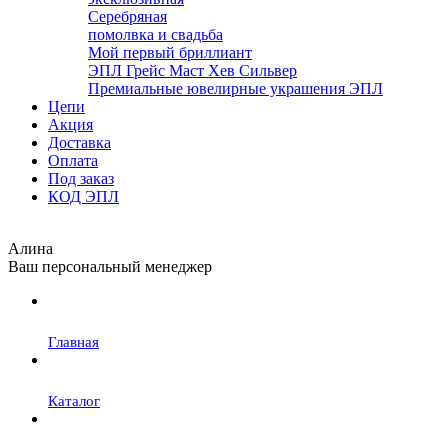
Серебряная
помолвка и свадьба
Мой первый бриллиант
ЭПЛ Грейс Маст Хев Сильвер
Премиальные ювелирные украшения ЭПЛ
Цепи
Акция
Доставка
Оплата
Под заказ
КОД ЭПЛ
Алина
Ваш персональный менеджер
Главная
Каталог