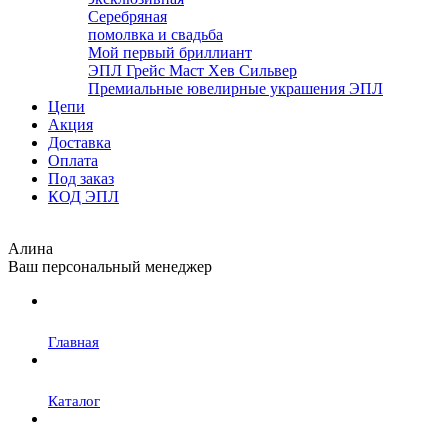
Серебряная
помолвка и свадьба
Мой первый бриллиант
ЭПЛ Грейс Маст Хев Сильвер
Премиальные ювелирные украшения ЭПЛ
Цепи
Акция
Доставка
Оплата
Под заказ
КОД ЭПЛ
Алина
Ваш персональный менеджер
Главная
Каталог