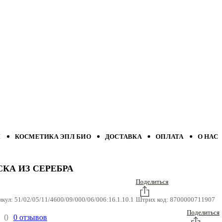
Л
КОСМЕТИКА ЭПЛ БИО
ДОСТАВКА
ОПЛАТА
О НАС
КА ИЗ СЕРЕБРА
Поделиться
икул:
51/02/05/11/4600/09/000/06/006:16.1.10.1
Штрих код:
8700000711907
Поделиться
0
0 отзывов