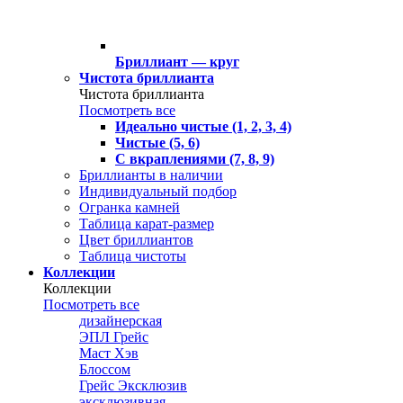
Бриллиант — круг
Чистота бриллианта
Чистота бриллианта
Посмотреть все
Идеально чистые (1, 2, 3, 4)
Чистые (5, 6)
С вкраплениями (7, 8, 9)
Бриллианты в наличии
Индивидуальный подбор
Огранка камней
Таблица карат-размер
Цвет бриллиантов
Таблица чистоты
Коллекции
Коллекции
Посмотреть все
дизайнерская
ЭПЛ Грейс
Маст Хэв
Блоссом
Грейс Эксклюзив
эксклюзивная