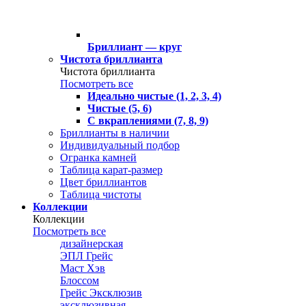
Бриллиант — круг
Чистота бриллианта
Чистота бриллианта
Посмотреть все
Идеально чистые (1, 2, 3, 4)
Чистые (5, 6)
С вкраплениями (7, 8, 9)
Бриллианты в наличии
Индивидуальный подбор
Огранка камней
Таблица карат-размер
Цвет бриллиантов
Таблица чистоты
Коллекции
Коллекции
Посмотреть все
дизайнерская
ЭПЛ Грейс
Маст Хэв
Блоссом
Грейс Эксклюзив
эксклюзивная