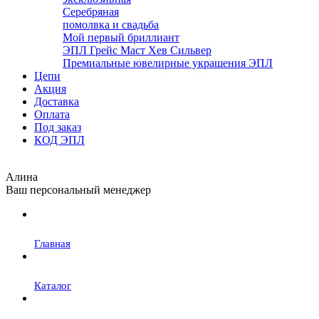
Серебряная
помолвка и свадьба
Мой первый бриллиант
ЭПЛ Грейс Маст Хев Сильвер
Премиальные ювелирные украшения ЭПЛ
Цепи
Акция
Доставка
Оплата
Под заказ
КОД ЭПЛ
Алина
Ваш персональный менеджер
Главная
Каталог